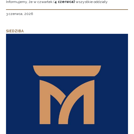
Informujemy, że w czwartek (
4 czerwca)
wszystkie oddziały
3 czerwca, 2026
SIEDZIBA