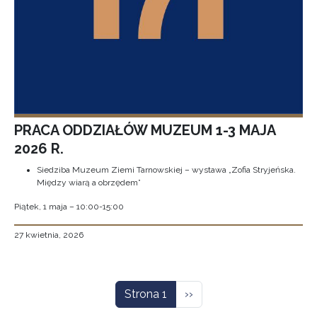
PRACA ODDZIAŁÓW MUZEUM 1-3 MAJA
2026 R.
Siedziba Muzeum Ziemi Tarnowskiej – wystawa „Zofia Stryjeńska.
Między wiarą a obrzędem”
Piątek, 1 maja – 10:00-15:00
27 kwietnia, 2026
Stronicowanie
Następna strona
Strona 1
››