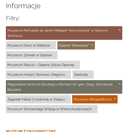
Informacje
Filtry:
Muzeum Pamiątek po Janie Matejce "Koryznówka" w Nowym
Wiśniczu
Muzeum Dwór w Dołędze
Galeria "Panorama"
Muzeum Zamek w Dębnie
Muzeum Ratusz - Galeria Sztuki Dawnej
Muzeum Historii Tarnowa i Regionu
Siedziba
Regionalne Centrum Edukacji o Pamięci im. gen. bryg. Zdzisława
Baszaka
Zagroda Felicji Curyłowej w Zalipiu
Muzeum Etnograficzne
Muzeum Wincentego Witosa w Wierzchosławicach
MUZEUM ETNOGRAFICZNE