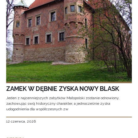
ZAMEK W DĘBNIE ZYSKA NOWY BLASK
Jeden z najcenniejszych zabytków Małopolski zostanie odnowiony,
zachowując swój historyczny charakter, a jednocześnie zyska
udogodnienia dla współczesnych zw
12 czerwca, 2026