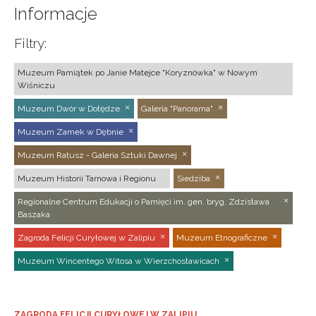
Informacje
Filtry:
Muzeum Pamiątek po Janie Matejce "Koryznówka" w Nowym
Wiśniczu
Muzeum Dwór w Dołędze
Galeria "Panorama"
Muzeum Zamek w Dębnie
Muzeum Ratusz - Galeria Sztuki Dawnej
Muzeum Historii Tarnowa i Regionu
Siedziba
Regionalne Centrum Edukacji o Pamięci im. gen. bryg. Zdzisława
Baszaka
Zagroda Felicji Curyłowej w Zalipiu
Muzeum Etnograficzne
Muzeum Wincentego Witosa w Wierzchosławicach
ZAGRODA FELICJI CURYŁOWEJ W ZALIPIU