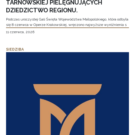
TARNOWSKIEJ PIELĘGNUJĄCYCH
DZIEDZICTWO REGIONU.
Podczas uroczystej Gali Święta Województwa Małopolskiego, która odbyła
się 8 czerwca w Operze Krakowskiej, wręczono najwyższe wyróżnienia s
11 czerwca, 2026
SIEDZIBA