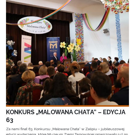
KONKURS „MALOWANA CHATA” – EDYCJA
63
Za nami finał 63. Konkursu „Malowana Chata” w Zalipiu – jubileuszowej
edycji wydarzenia, które Muzeum Ziemi Tarnowskiej organizowało już po