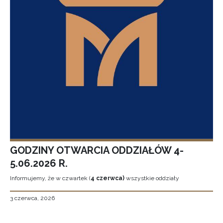
GODZINY OTWARCIA ODDZIAŁÓW 4-
5.06.2026 R.
Informujemy, że w czwartek (
4 czerwca)
wszystkie oddziały
3 czerwca, 2026