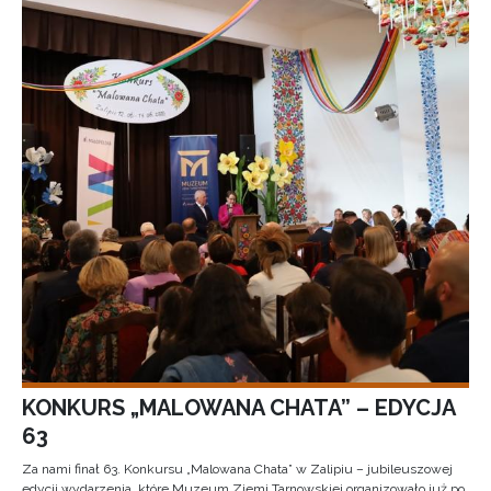
KONKURS „MALOWANA CHATA” – EDYCJA
63
Za nami finał 63. Konkursu „Malowana Chata” w Zalipiu – jubileuszowej
edycji wydarzenia, które Muzeum Ziemi Tarnowskiej organizowało już po