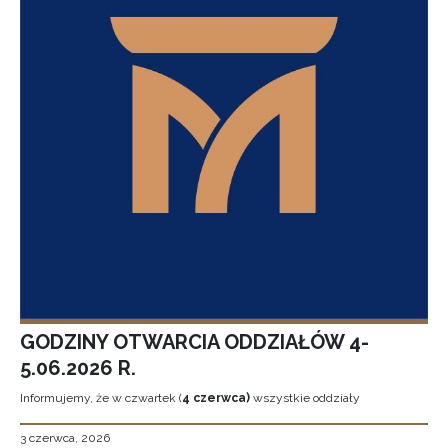
GODZINY OTWARCIA ODDZIAŁÓW 4-
5.06.2026 R.
Informujemy, że w czwartek (
4 czerwca)
wszystkie oddziały
3 czerwca, 2026