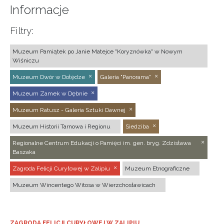
Informacje
Filtry:
Muzeum Pamiątek po Janie Matejce "Koryznówka" w Nowym
Wiśniczu
Muzeum Dwór w Dołędze
Galeria "Panorama"
Muzeum Zamek w Dębnie
Muzeum Ratusz - Galeria Sztuki Dawnej
Muzeum Historii Tarnowa i Regionu
Siedziba
Regionalne Centrum Edukacji o Pamięci im. gen. bryg. Zdzisława
Baszaka
Zagroda Felicji Curyłowej w Zalipiu
Muzeum Etnograficzne
Muzeum Wincentego Witosa w Wierzchosławicach
ZAGRODA FELICJI CURYŁOWEJ W ZALIPIU