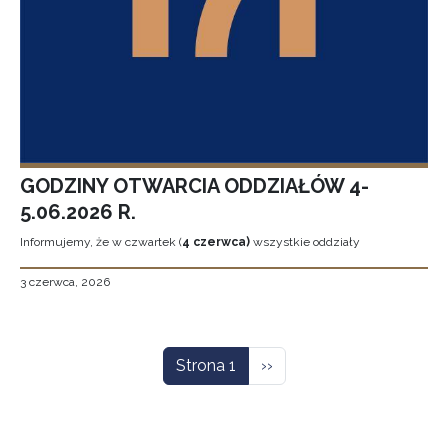
GODZINY OTWARCIA ODDZIAŁÓW 4-
5.06.2026 R.
Informujemy, że w czwartek (
4 czerwca)
wszystkie oddziały
3 czerwca, 2026
Stronicowanie
Następna strona
Strona 1
››