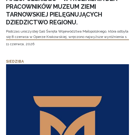
PRACOWNIKÓW MUZEUM ZIEMI
TARNOWSKIEJ PIELĘGNUJĄCYCH
DZIEDZICTWO REGIONU.
Podczas uroczystej Gali Święta Województwa Małopolskiego, która odbyła
się 8 czerwca w Operze Krakowskiej, wręczono najwyższe wyróżnienia s
11 czerwca, 2026
SIEDZIBA