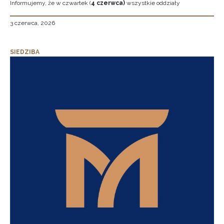
Informujemy, że w czwartek (
4 czerwca)
wszystkie oddziały
3 czerwca, 2026
SIEDZIBA