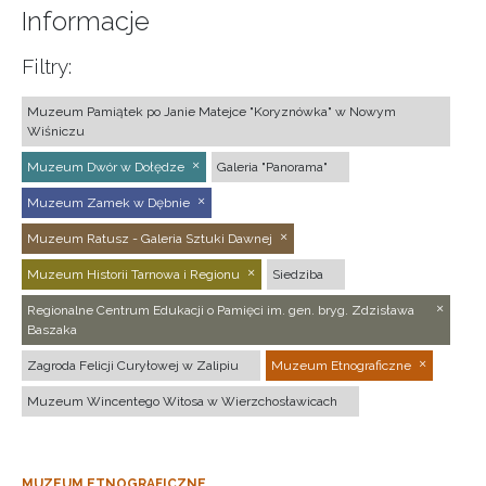
Informacje
Filtry:
Muzeum Pamiątek po Janie Matejce "Koryznówka" w Nowym
Wiśniczu
Muzeum Dwór w Dołędze
Galeria "Panorama"
Muzeum Zamek w Dębnie
Muzeum Ratusz - Galeria Sztuki Dawnej
Muzeum Historii Tarnowa i Regionu
Siedziba
Regionalne Centrum Edukacji o Pamięci im. gen. bryg. Zdzisława
Baszaka
Zagroda Felicji Curyłowej w Zalipiu
Muzeum Etnograficzne
Muzeum Wincentego Witosa w Wierzchosławicach
MUZEUM ETNOGRAFICZNE