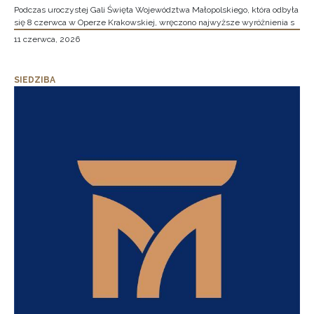
Podczas uroczystej Gali Święta Województwa Małopolskiego, która odbyła
się 8 czerwca w Operze Krakowskiej, wręczono najwyższe wyróżnienia s
11 czerwca, 2026
SIEDZIBA