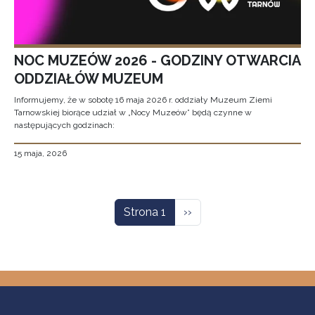
NOC MUZEÓW 2026 - GODZINY OTWARCIA
ODDZIAŁÓW MUZEUM
Informujemy, że w sobotę 16 maja 2026 r. oddziały Muzeum Ziemi
Tarnowskiej biorące udział w „Nocy Muzeów” będą czynne w
następujących godzinach:
15 maja, 2026
Stronicowanie
Następna strona
Strona 1
››