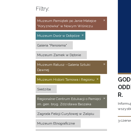
Filtry:
Muzeum Pamiątek po Janie Matejce
"Koryznówka" w Nowym Wiśniczu
Muzeum Dwór w Dołędze
Galeria "Panorama"
Muzeum Zamek w Dębnie
Muzeum Ratusz - Galeria Sztuki
Dawnej
GOD
Muzeum Historii Tarnowa i Regionu
ODD
Siedziba
R.
Regionalne Centrum Edukacji o Pamięci
Informu
im. gen. bryg. Zdzisława Baszaka
wszystk
Zagroda Felicji Curyłowej w Zalipiu
3 czerw
Muzeum Etnograficzne