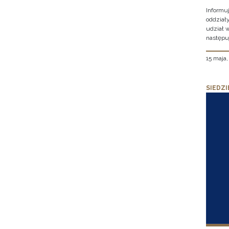
Informu
oddział
udział 
następu
15 maja
SIEDZI