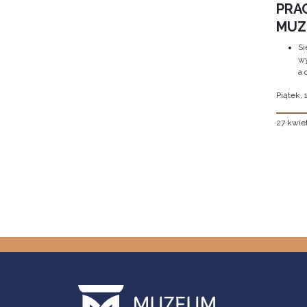
PRA
MUZE
Si
wy
a 
Piątek, 
27 kwie
Stron