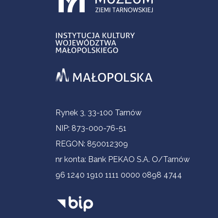
Informacje kontaktowe
Rynek 3, 33-100 Tarnów
NIP: 873-000-76-51
REGON: 850012309
nr konta: Bank PEKAO S.A. O/Tarnów
96 1240 1910 1111 0000 0898 4744