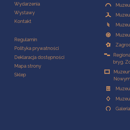
Wydarzenia
Muzeum
Wystawy
Muzeum
Kontakt
Muzeu
Muzeu
Na skróty
Regulamin
Zagrod
Polityka prywatności
Regiona
Deklaracja dostępności
bryg. Z
Mapa strony
Muzeum
Sklep
Nowym 
Muzeu
Muzeu
Galeri