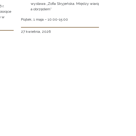
wystawa „Zofia Stryjeńska. Między wiarą
 r.
a obrzędem”
biorące
e w
Piątek, 1 maja – 10:00-15:00
27 kwietnia, 2026