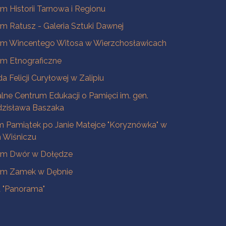
 Historii Tarnowa i Regionu
 Ratusz - Galeria Sztuki Dawnej
m Wincentego Witosa w Wierzchosławicach
m Etnograficzne
a Felicji Curyłowej w Zalipiu
lne Centrum Edukacji o Pamięci im. gen.
dzisława Baszaka
 Pamiątek po Janie Matejce "Koryznówka" w
Wiśniczu
m Dwór w Dołędze
m Zamek w Dębnie
a "Panorama"