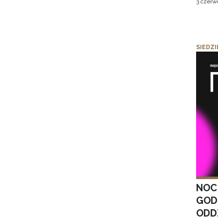
3 czerw
SIEDZI
NOC
GOD
ODD