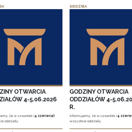
BA
SIEDZIBA
ZINY OTWARCIA
GODZINY OTWARCIA
ZIAŁÓW 4-5.06.2026
ODDZIAŁÓW 4-5.06.2
R.
jemy, że w czwartek (
4 czerwca)
Informujemy, że w czwartek (
4 czerw
ie oddziały
wszystkie oddziały