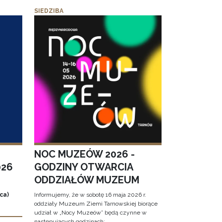
SIEDZIBA
NOC MUZEÓW 2026 -
026
GODZINY OTWARCIA
ODDZIAŁÓW MUZEUM
ca)
Informujemy, że w sobotę 16 maja 2026 r.
oddziały Muzeum Ziemi Tarnowskiej biorące
udział w „Nocy Muzeów” będą czynne w
następujących godzinach: