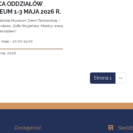
CA ODDZIAŁÓW
UM 1-3 MAJA 2026 R.
edziba Muzeum Ziemi Tarnowskiej –
stawa „Zofia Stryjeńska. Między wiarą
obrzędem”
1 maja – 10:00-15:00
tnia, 2026
icowanie
Nastę
Strona 1
››
Na skróty
Oddziały
Dostępność
Siedzi