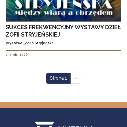
SUKCES FREKWENCYJNY WYSTAWY DZIEŁ
ZOFII STRYJEŃSKIEJ
Wystawa „Zofia Stryjeńska.
23 maja, 2026
Stronicowanie
Następna strona
Strona 1
››