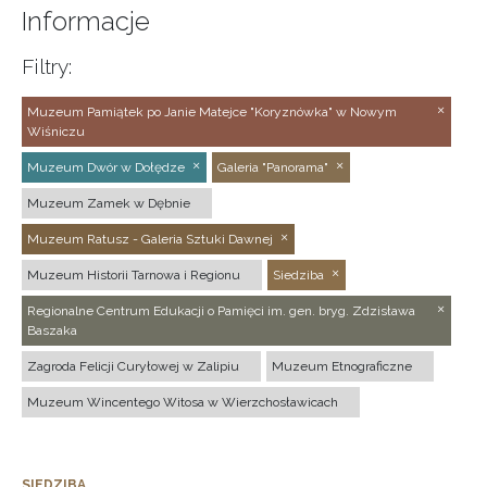
Informacje
Filtry:
Muzeum Pamiątek po Janie Matejce "Koryznówka" w Nowym
Wiśniczu
Muzeum Dwór w Dołędze
Galeria "Panorama"
Muzeum Zamek w Dębnie
Muzeum Ratusz - Galeria Sztuki Dawnej
Muzeum Historii Tarnowa i Regionu
Siedziba
Regionalne Centrum Edukacji o Pamięci im. gen. bryg. Zdzisława
Baszaka
Zagroda Felicji Curyłowej w Zalipiu
Muzeum Etnograficzne
Muzeum Wincentego Witosa w Wierzchosławicach
SIEDZIBA