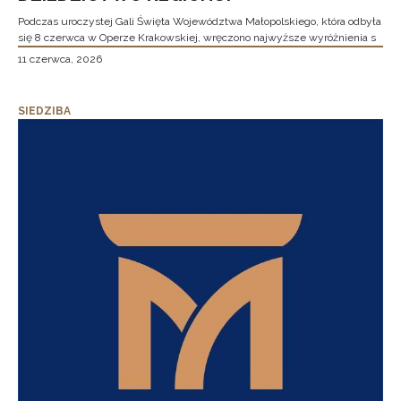
Podczas uroczystej Gali Święta Województwa Małopolskiego, która odbyła
się 8 czerwca w Operze Krakowskiej, wręczono najwyższe wyróżnienia s
11 czerwca, 2026
SIEDZIBA