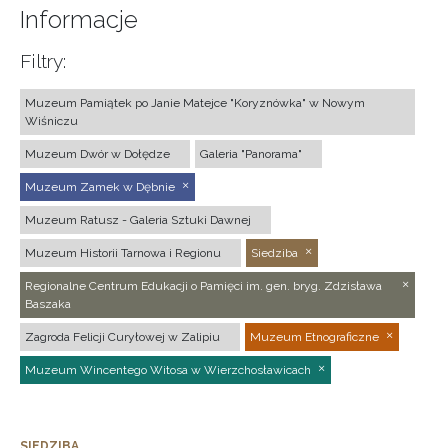
Informacje
Filtry:
Muzeum Pamiątek po Janie Matejce "Koryznówka" w Nowym
Wiśniczu
Muzeum Dwór w Dołędze
Galeria "Panorama"
Muzeum Zamek w Dębnie
Muzeum Ratusz - Galeria Sztuki Dawnej
Muzeum Historii Tarnowa i Regionu
Siedziba
Regionalne Centrum Edukacji o Pamięci im. gen. bryg. Zdzisława
Baszaka
Zagroda Felicji Curyłowej w Zalipiu
Muzeum Etnograficzne
Muzeum Wincentego Witosa w Wierzchosławicach
SIEDZIBA