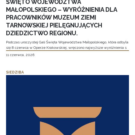
ŚWIĘTO WOJEWÓDZTWA
MAŁOPOLSKIEGO – WYRÓŻNIENIA DLA
PRACOWNIKÓW MUZEUM ZIEMI
TARNOWSKIEJ PIELĘGNUJĄCYCH
DZIEDZICTWO REGIONU.
Podczas uroczystej Gali Święta Województwa Małopolskiego, która odbyła
się 8 czerwca w Operze Krakowskiej, wręczono najwyższe wyróżnienia s
11 czerwca, 2026
SIEDZIBA