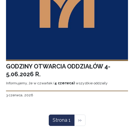
GODZINY OTWARCIA ODDZIAŁÓW 4-
5.06.2026 R.
Informujemy, że w czwartek (
4 czerwca)
wszystkie oddziały
3 czerwca, 2026
Stronicowanie
Następna strona
Strona 1
››