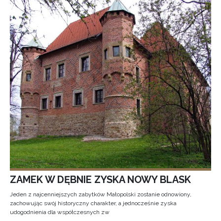
ZAMEK W DĘBNIE ZYSKA NOWY BLASK
Jeden z najcenniejszych zabytków Małopolski zostanie odnowiony,
zachowując swój historyczny charakter, a jednocześnie zyska
udogodnienia dla współczesnych zw