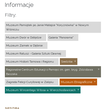
Informacje
Filtry:
Muzeum Pamiątek po Janie Matejce "Koryznówka" w Nowym
Wiśniczu
Muzeum Dwór w Dołędze
Galeria "Panorama"
Muzeum Zamek w Dębnie
Muzeum Ratusz - Galeria Sztuki Dawnej
Muzeum Historii Tarnowa i Regionu
Siedziba
Regionalne Centrum Edukacji o Pamięci im. gen. bryg. Zdzisława
Baszaka
Zagroda Felicji Curyłowej w Zalipiu
Muzeum Etnograficzne
Muzeum Wincentego Witosa w Wierzchosławicach
SIEDZIBA