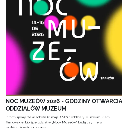
NOC MUZEÓW 2026 - GODZINY OTWARCIA
ODDZIAŁÓW MUZEUM
Informujemy, że w sobotę 16 maja 2026 r. oddziały Muzeum Ziemi
Tarnowskiej biorące udział w „Nocy Muzeów” będą czynne w
następujących godzinach: