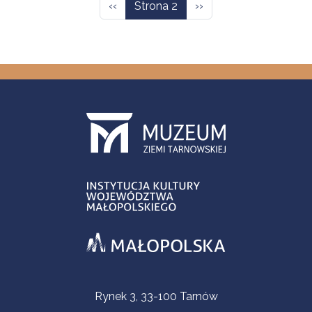
Poprzednia strona
Następna strona
‹‹
Strona 2
››
Informacje kontaktowe
Rynek 3, 33-100 Tarnów