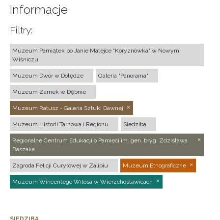
Informacje
Filtry:
Muzeum Pamiątek po Janie Matejce "Koryznówka" w Nowym
Wiśniczu
Muzeum Dwór w Dołędze
Galeria "Panorama"
Muzeum Zamek w Dębnie
Muzeum Ratusz - Galeria Sztuki Dawnej
Muzeum Historii Tarnowa i Regionu
Siedziba
Regionalne Centrum Edukacji o Pamięci im. gen. bryg. Zdzisława
Baszaka
Zagroda Felicji Curyłowej w Zalipiu
Muzeum Etnograficzne
Muzeum Wincentego Witosa w Wierzchosławicach
SIEDZIBA