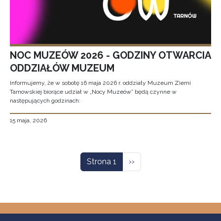
NOC MUZEÓW 2026 - GODZINY OTWARCIA
ODDZIAŁÓW MUZEUM
Informujemy, że w sobotę 16 maja 2026 r. oddziały Muzeum Ziemi
Tarnowskiej biorące udział w „Nocy Muzeów” będą czynne w
następujących godzinach:
15 maja, 2026
Stronicowanie
Następna strona
Strona 1
››