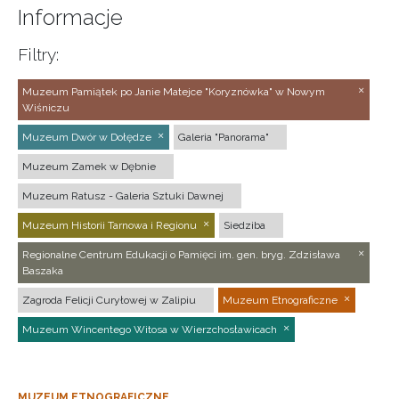
Informacje
Filtry:
Muzeum Pamiątek po Janie Matejce "Koryznówka" w Nowym
Wiśniczu
Muzeum Dwór w Dołędze
Galeria "Panorama"
Muzeum Zamek w Dębnie
Muzeum Ratusz - Galeria Sztuki Dawnej
Muzeum Historii Tarnowa i Regionu
Siedziba
Regionalne Centrum Edukacji o Pamięci im. gen. bryg. Zdzisława
Baszaka
Zagroda Felicji Curyłowej w Zalipiu
Muzeum Etnograficzne
Muzeum Wincentego Witosa w Wierzchosławicach
MUZEUM ETNOGRAFICZNE