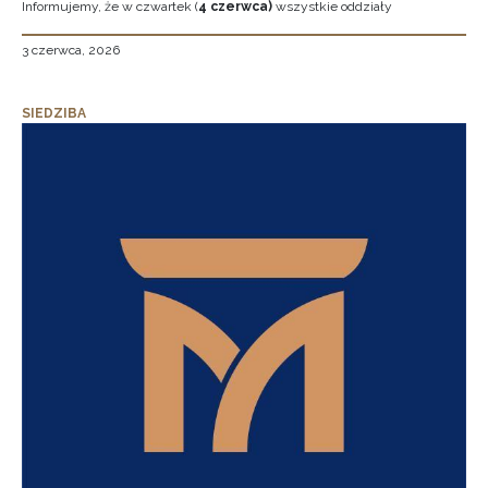
Informujemy, że w czwartek (
4 czerwca)
wszystkie oddziały
3 czerwca, 2026
SIEDZIBA