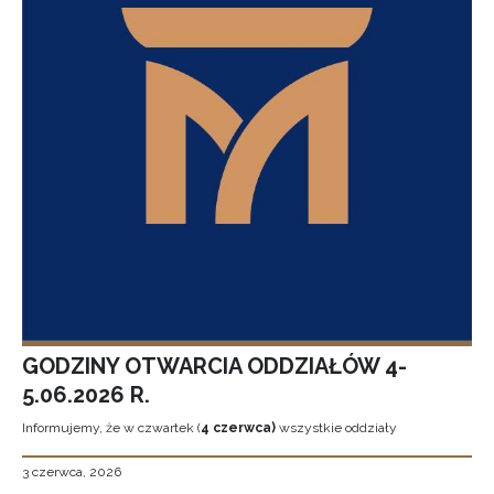
GODZINY OTWARCIA ODDZIAŁÓW 4-
5.06.2026 R.
Informujemy, że w czwartek (
4 czerwca)
wszystkie oddziały
3 czerwca, 2026