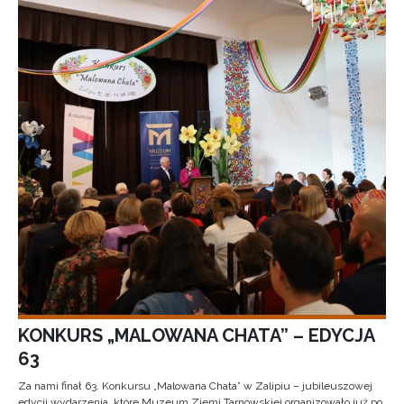
KONKURS „MALOWANA CHATA” – EDYCJA
63
Za nami finał 63. Konkursu „Malowana Chata” w Zalipiu – jubileuszowej
edycji wydarzenia, które Muzeum Ziemi Tarnowskiej organizowało już po