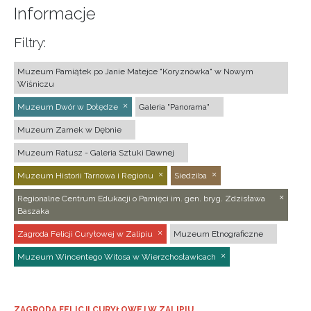
Informacje
Filtry:
Muzeum Pamiątek po Janie Matejce "Koryznówka" w Nowym
Wiśniczu
Muzeum Dwór w Dołędze
Galeria "Panorama"
Muzeum Zamek w Dębnie
Muzeum Ratusz - Galeria Sztuki Dawnej
Muzeum Historii Tarnowa i Regionu
Siedziba
Regionalne Centrum Edukacji o Pamięci im. gen. bryg. Zdzisława
Baszaka
Zagroda Felicji Curyłowej w Zalipiu
Muzeum Etnograficzne
Muzeum Wincentego Witosa w Wierzchosławicach
ZAGRODA FELICJI CURYŁOWEJ W ZALIPIU