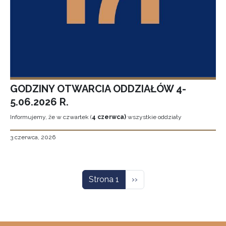
GODZINY OTWARCIA ODDZIAŁÓW 4-
5.06.2026 R.
Informujemy, że w czwartek (
4 czerwca)
wszystkie oddziały
3 czerwca, 2026
Stronicowanie
Następna strona
Strona 1
››