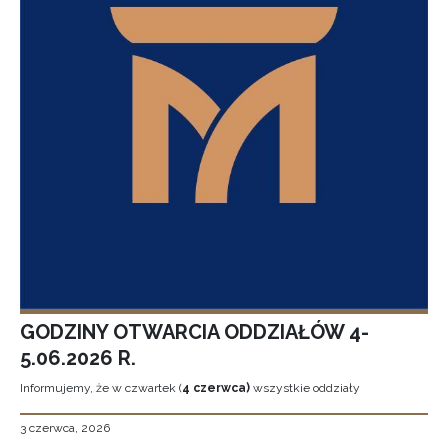
GODZINY OTWARCIA ODDZIAŁÓW 4-
5.06.2026 R.
Informujemy, że w czwartek (
4 czerwca)
wszystkie oddziały
3 czerwca, 2026