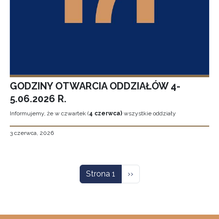
GODZINY OTWARCIA ODDZIAŁÓW 4-
5.06.2026 R.
Informujemy, że w czwartek (
4 czerwca)
wszystkie oddziały
3 czerwca, 2026
Stronicowanie
Następna strona
Strona 1
››