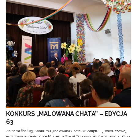
KONKURS „MALOWANA CHATA” – EDYCJA
63
Za nami finał 63. Konkursu „Malowana Chata” w Zalipiu – jubileuszowej
edycji wydarzenia, które Muzeum Ziemi Tarnowskiej organizowało już po