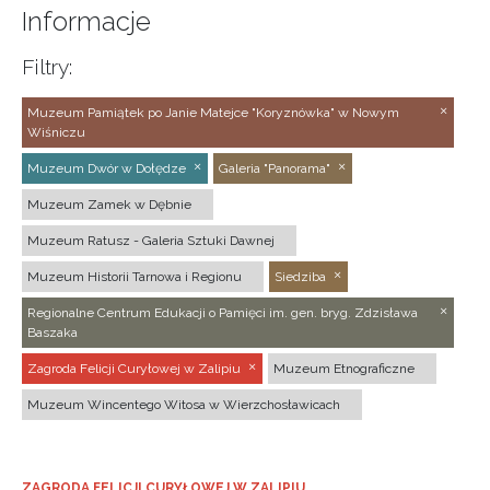
Informacje
Filtry:
Muzeum Pamiątek po Janie Matejce "Koryznówka" w Nowym
Wiśniczu
Muzeum Dwór w Dołędze
Galeria "Panorama"
Muzeum Zamek w Dębnie
Muzeum Ratusz - Galeria Sztuki Dawnej
Muzeum Historii Tarnowa i Regionu
Siedziba
Regionalne Centrum Edukacji o Pamięci im. gen. bryg. Zdzisława
Baszaka
Zagroda Felicji Curyłowej w Zalipiu
Muzeum Etnograficzne
Muzeum Wincentego Witosa w Wierzchosławicach
ZAGRODA FELICJI CURYŁOWEJ W ZALIPIU