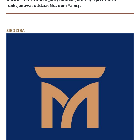
właścicielem dworku „Koryznówka”, w którym przez lata
funkcjonował oddział Muzeum Pamiąt
SIEDZIBA