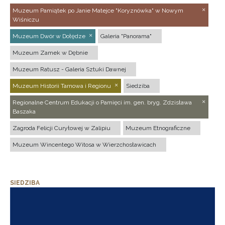
Muzeum Pamiątek po Janie Matejce "Koryznówka" w Nowym
Wiśniczu
Muzeum Dwór w Dołędze
Galeria "Panorama"
Muzeum Zamek w Dębnie
Muzeum Ratusz - Galeria Sztuki Dawnej
Muzeum Historii Tarnowa i Regionu
Siedziba
Regionalne Centrum Edukacji o Pamięci im. gen. bryg. Zdzisława
Baszaka
Zagroda Felicji Curyłowej w Zalipiu
Muzeum Etnograficzne
Muzeum Wincentego Witosa w Wierzchosławicach
SIEDZIBA