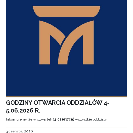
GODZINY OTWARCIA ODDZIAŁÓW 4-
5.06.2026 R.
Informujemy, że w czwartek (
4 czerwca)
wszystkie oddziały
3 czerwca, 2026