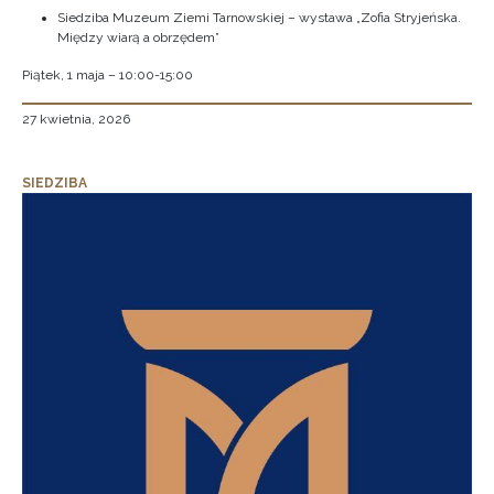
Siedziba Muzeum Ziemi Tarnowskiej – wystawa „Zofia Stryjeńska.
Między wiarą a obrzędem”
Piątek, 1 maja – 10:00-15:00
27 kwietnia, 2026
SIEDZIBA