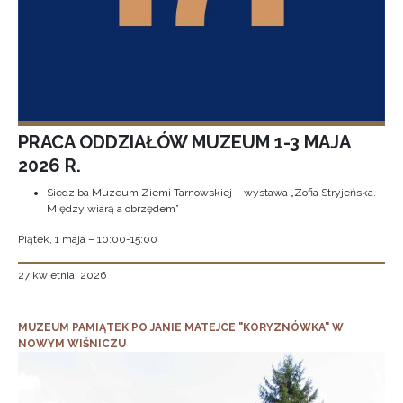
PRACA ODDZIAŁÓW MUZEUM 1-3 MAJA
2026 R.
Siedziba Muzeum Ziemi Tarnowskiej – wystawa „Zofia Stryjeńska.
Między wiarą a obrzędem”
Piątek, 1 maja – 10:00-15:00
27 kwietnia, 2026
MUZEUM PAMIĄTEK PO JANIE MATEJCE "KORYZNÓWKA" W
NOWYM WIŚNICZU