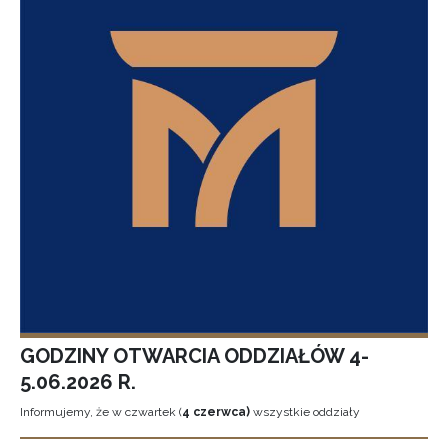
GODZINY OTWARCIA ODDZIAŁÓW 4-
5.06.2026 R.
Informujemy, że w czwartek (
4 czerwca)
wszystkie oddziały