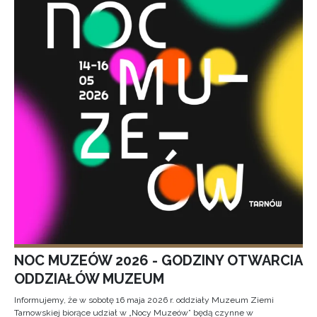
NOC MUZEÓW 2026 - GODZINY OTWARCIA
ODDZIAŁÓW MUZEUM
Informujemy, że w sobotę 16 maja 2026 r. oddziały Muzeum Ziemi
Tarnowskiej biorące udział w „Nocy Muzeów” będą czynne w