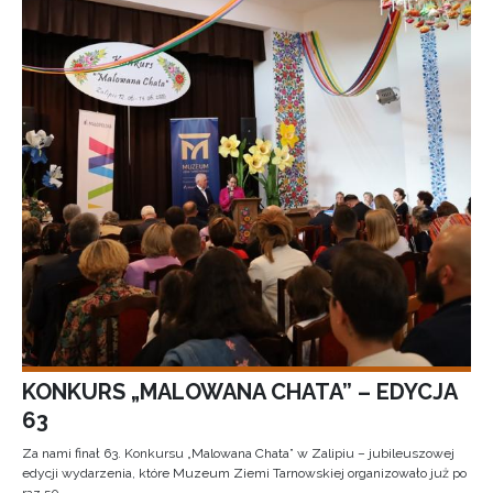
KONKURS „MALOWANA CHATA” – EDYCJA
63
Za nami finał 63. Konkursu „Malowana Chata” w Zalipiu – jubileuszowej
edycji wydarzenia, które Muzeum Ziemi Tarnowskiej organizowało już po