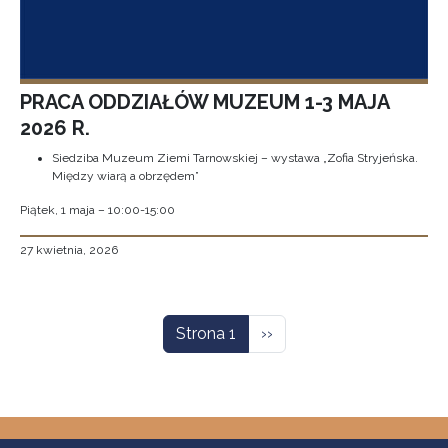
PRACA ODDZIAŁÓW MUZEUM 1-3 MAJA
2026 R.
Siedziba Muzeum Ziemi Tarnowskiej – wystawa „Zofia Stryjeńska.
Między wiarą a obrzędem”
Piątek, 1 maja – 10:00-15:00
27 kwietnia, 2026
Stronicowanie
Następna strona
Strona 1
››