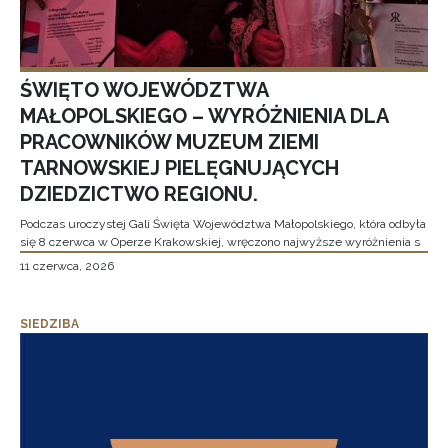
ŚWIĘTO WOJEWÓDZTWA
MAŁOPOLSKIEGO – WYRÓŻNIENIA DLA
PRACOWNIKÓW MUZEUM ZIEMI
TARNOWSKIEJ PIELĘGNUJĄCYCH
DZIEDZICTWO REGIONU.
Podczas uroczystej Gali Święta Województwa Małopolskiego, która odbyła
się 8 czerwca w Operze Krakowskiej, wręczono najwyższe wyróżnienia s
11 czerwca, 2026
SIEDZIBA