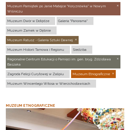
Muzeum Pamiątek po Janie Matejce "Koryznówka" w Nowym
Wiśniczu
Muzeum Dwór w Dołędze
Galeria "Panorama"
Muzeum Zamek w Dębnie
Muzeum Ratusz - Galeria Sztuki Dawnej
Muzeum Historii Tarnowa i Regionu
Siedziba
Regionalne Centrum Edukacji o Pamięci im. gen. bryg. Zdzisława
Baszaka
Zagroda Felicji Curyłowej w Zalipiu
Muzeum Etnograficzne
Muzeum Wincentego Witosa w Wierzchosławicach
MUZEUM ETNOGRAFICZNE