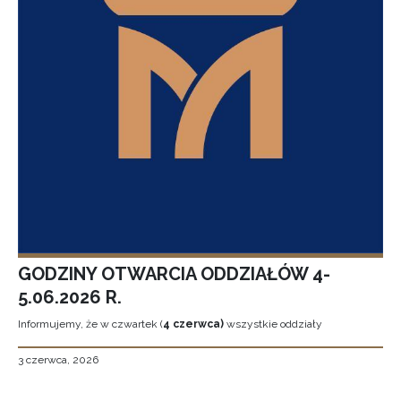
GODZINY OTWARCIA ODDZIAŁÓW 4-
5.06.2026 R.
Informujemy, że w czwartek (
4 czerwca)
wszystkie oddziały
3 czerwca, 2026