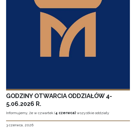
GODZINY OTWARCIA ODDZIAŁÓW 4-
5.06.2026 R.
Informujemy, że w czwartek (
4 czerwca)
wszystkie oddziały
3 czerwca, 2026