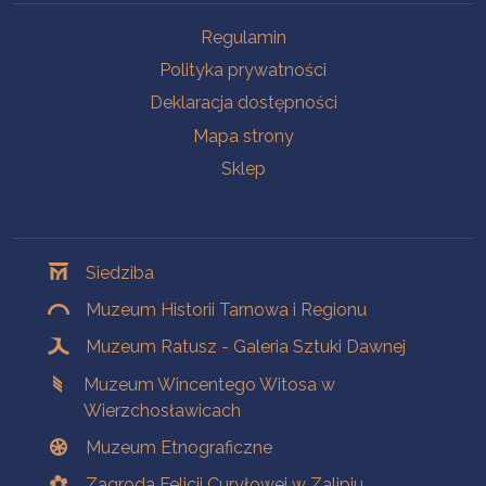
Na skróty
Regulamin
Polityka prywatności
Deklaracja dostępności
Mapa strony
Sklep
Oddziały
Siedziba
Muzeum Historii Tarnowa i Regionu
Muzeum Ratusz - Galeria Sztuki Dawnej
Muzeum Wincentego Witosa w
Wierzchosławicach
Muzeum Etnograficzne
Zagroda Felicji Curyłowej w Zalipiu