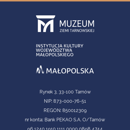
Informacje kontaktowe
Rynek 3, 33-100 Tarnów
NIP: 873-000-76-51
REGON: 850012309
nr konta: Bank PEKAO S.A. O/Tarnów
96 1240 1910 1111 0000 0898 4744