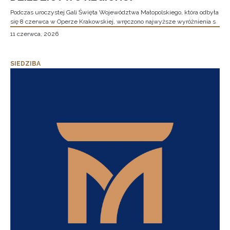
Podczas uroczystej Gali Święta Województwa Małopolskiego, która odbyła
się 8 czerwca w Operze Krakowskiej, wręczono najwyższe wyróżnienia s
11 czerwca, 2026
SIEDZIBA