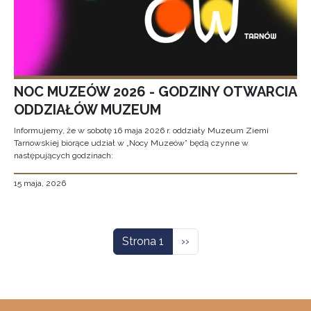
NOC MUZEÓW 2026 - GODZINY OTWARCIA
ODDZIAŁÓW MUZEUM
Informujemy, że w sobotę 16 maja 2026 r. oddziały Muzeum Ziemi
Tarnowskiej biorące udział w „Nocy Muzeów” będą czynne w
następujących godzinach:
15 maja, 2026
Stronicowanie
Następna strona
Strona 1
››