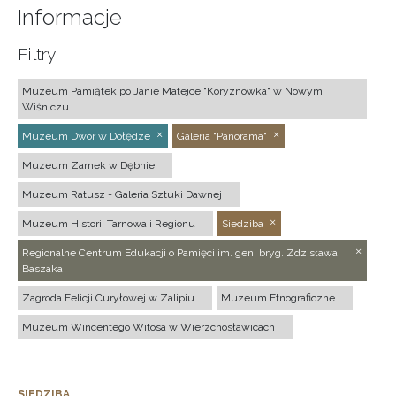
Informacje
Filtry:
Muzeum Pamiątek po Janie Matejce "Koryznówka" w Nowym
Wiśniczu
Muzeum Dwór w Dołędze
Galeria "Panorama"
Muzeum Zamek w Dębnie
Muzeum Ratusz - Galeria Sztuki Dawnej
Muzeum Historii Tarnowa i Regionu
Siedziba
Regionalne Centrum Edukacji o Pamięci im. gen. bryg. Zdzisława
Baszaka
Zagroda Felicji Curyłowej w Zalipiu
Muzeum Etnograficzne
Muzeum Wincentego Witosa w Wierzchosławicach
SIEDZIBA