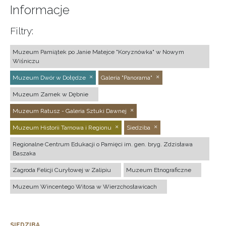
Informacje
Filtry:
Muzeum Pamiątek po Janie Matejce "Koryznówka" w Nowym
Wiśniczu
Muzeum Dwór w Dołędze
Galeria "Panorama"
Muzeum Zamek w Dębnie
Muzeum Ratusz - Galeria Sztuki Dawnej
Muzeum Historii Tarnowa i Regionu
Siedziba
Regionalne Centrum Edukacji o Pamięci im. gen. bryg. Zdzisława
Baszaka
Zagroda Felicji Curyłowej w Zalipiu
Muzeum Etnograficzne
Muzeum Wincentego Witosa w Wierzchosławicach
SIEDZIBA