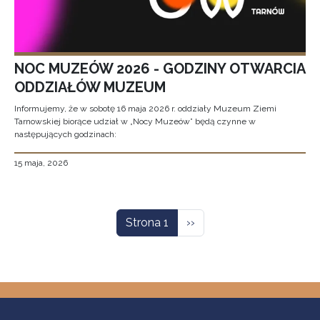
NOC MUZEÓW 2026 - GODZINY OTWARCIA
ODDZIAŁÓW MUZEUM
Informujemy, że w sobotę 16 maja 2026 r. oddziały Muzeum Ziemi
Tarnowskiej biorące udział w „Nocy Muzeów” będą czynne w
następujących godzinach:
15 maja, 2026
Stronicowanie
Następna strona
Strona 1
››