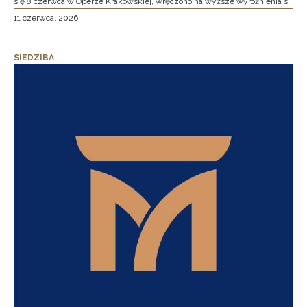
się 8 czerwca w Operze Krakowskiej, wręczono najwyższe wyróżnienia s
11 czerwca, 2026
SIEDZIBA