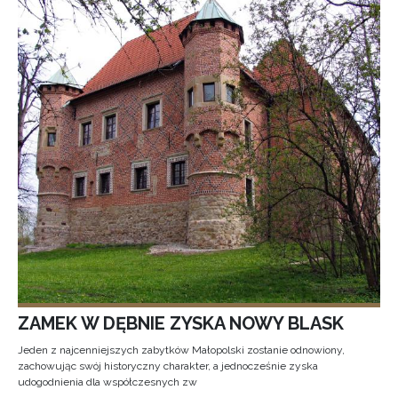
ZAMEK W DĘBNIE ZYSKA NOWY BLASK
Jeden z najcenniejszych zabytków Małopolski zostanie odnowiony,
zachowując swój historyczny charakter, a jednocześnie zyska
udogodnienia dla współczesnych zw