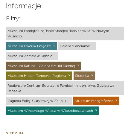
Informacje
Filtry:
Muzeum Pamiątek po Janie Matejce "Koryznówka" w Nowym
Wiśniczu
Muzeum Dwór w Dołędze
Galeria "Panorama"
Muzeum Zamek w Dębnie
Muzeum Ratusz - Galeria Sztuki Dawnej
Muzeum Historii Tarnowa i Regionu
Siedziba
Regionalne Centrum Edukacji o Pamięci im. gen. bryg. Zdzisława
Baszaka
Zagroda Felicji Curyłowej w Zalipiu
Muzeum Etnograficzne
Muzeum Wincentego Witosa w Wierzchosławicach
SIEDZIBA