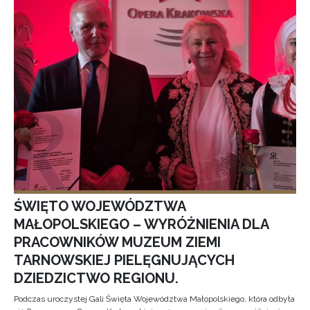
ŚWIĘTO WOJEWÓDZTWA
MAŁOPOLSKIEGO – WYRÓŻNIENIA DLA
PRACOWNIKÓW MUZEUM ZIEMI
TARNOWSKIEJ PIELĘGNUJĄCYCH
DZIEDZICTWO REGIONU.
Podczas uroczystej Gali Święta Województwa Małopolskiego, która odbyła