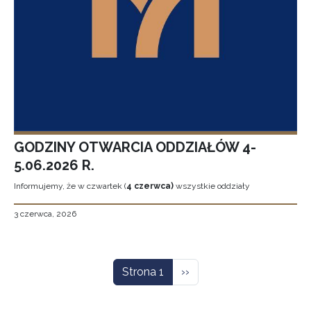
GODZINY OTWARCIA ODDZIAŁÓW 4-
5.06.2026 R.
Informujemy, że w czwartek (
4 czerwca)
wszystkie oddziały
3 czerwca, 2026
Stronicowanie
Następna strona
Strona 1
››