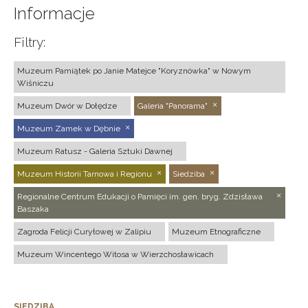
Informacje
Filtry:
Muzeum Pamiątek po Janie Matejce "Koryznówka" w Nowym
Wiśniczu
Muzeum Dwór w Dołędze
Galeria "Panorama"
Muzeum Zamek w Dębnie
Muzeum Ratusz - Galeria Sztuki Dawnej
Muzeum Historii Tarnowa i Regionu
Siedziba
Regionalne Centrum Edukacji o Pamięci im. gen. bryg. Zdzisława
Baszaka
Zagroda Felicji Curyłowej w Zalipiu
Muzeum Etnograficzne
Muzeum Wincentego Witosa w Wierzchosławicach
SIEDZIBA