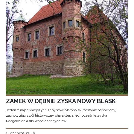
ZAMEK W DĘBNIE ZYSKA NOWY BLASK
Jeden z najcenniejszych zabytków Małopolski zostanie odnowiony,
zachowując swój historyczny charakter, a jednocześnie zyska
udogodnienia dla współczesnych zw
12 czerwca, 2026