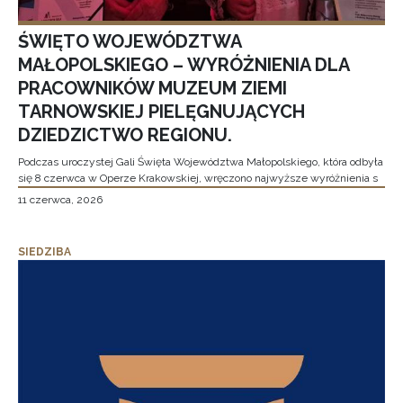
ŚWIĘTO WOJEWÓDZTWA
MAŁOPOLSKIEGO – WYRÓŻNIENIA DLA
PRACOWNIKÓW MUZEUM ZIEMI
TARNOWSKIEJ PIELĘGNUJĄCYCH
DZIEDZICTWO REGIONU.
Podczas uroczystej Gali Święta Województwa Małopolskiego, która odbyła
się 8 czerwca w Operze Krakowskiej, wręczono najwyższe wyróżnienia s
11 czerwca, 2026
SIEDZIBA