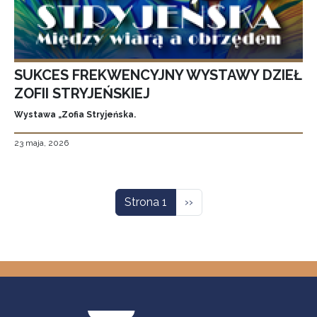
SUKCES FREKWENCYJNY WYSTAWY DZIEŁ
ZOFII STRYJEŃSKIEJ
Wystawa „Zofia Stryjeńska.
23 maja, 2026
Stronicowanie
Następna strona
Strona 1
››