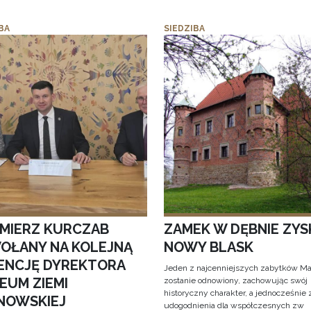
BA
SIEDZIBA
IMIERZ KURCZAB
ZAMEK W DĘBNIE ZYS
OŁANY NA KOLEJNĄ
NOWY BLASK
ENCJĘ DYREKTORA
Jeden z najcenniejszych zabytków Ma
EUM ZIEMI
zostanie odnowiony, zachowując swój
historyczny charakter, a jednocześnie
NOWSKIEJ
udogodnienia dla współczesnych zw