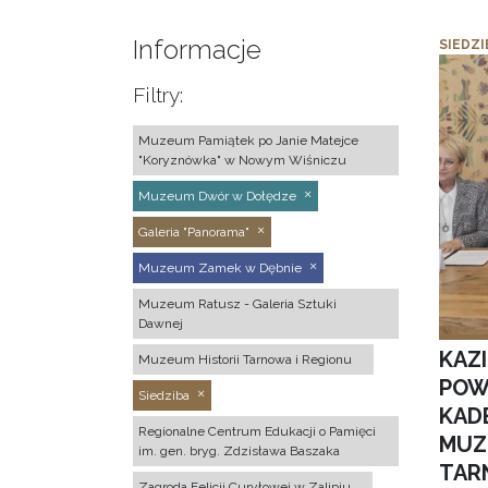
Informacje
SIEDZI
Filtry:
Muzeum Pamiątek po Janie Matejce
"Koryznówka" w Nowym Wiśniczu
Muzeum Dwór w Dołędze
Galeria "Panorama"
Muzeum Zamek w Dębnie
Muzeum Ratusz - Galeria Sztuki
Dawnej
KAZ
Muzeum Historii Tarnowa i Regionu
POW
Siedziba
KAD
Regionalne Centrum Edukacji o Pamięci
MUZ
im. gen. bryg. Zdzisława Baszaka
TAR
Zagroda Felicji Curyłowej w Zalipiu