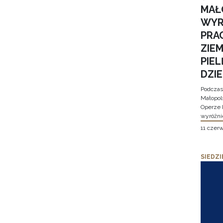
MAŁ
WYR
PRA
ZIE
PIE
DZI
Podczas
Małopol
Operze 
wyróżni
11 czer
SIEDZI