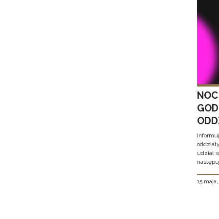
NOC
GOD
ODD
Informu
oddział
udział 
następu
15 maja
Stron