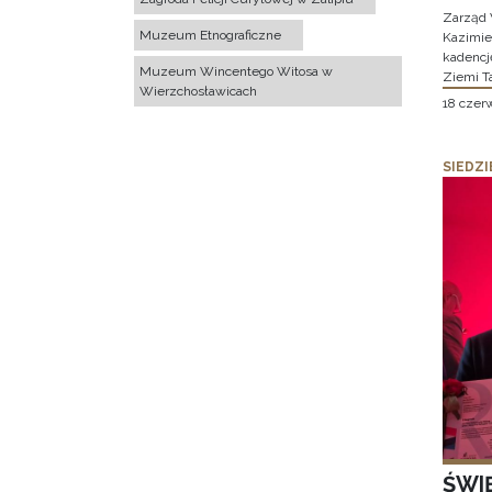
Zarząd 
Muzeum Etnograficzne
Kazimier
kadencj
Muzeum Wincentego Witosa w
Ziemi T
Wierzchosławicach
18 czer
SIEDZI
ŚWI