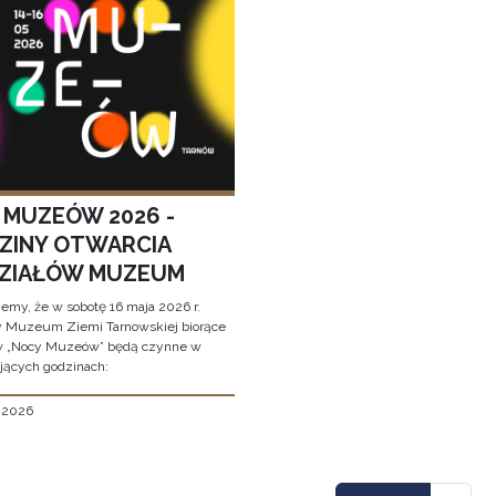
 MUZEÓW 2026 -
ZINY OTWARCIA
ZIAŁÓW MUZEUM
jemy, że w sobotę 16 maja 2026 r.
y Muzeum Ziemi Tarnowskiej biorące
w „Nocy Muzeów” będą czynne w
jących godzinach:
, 2026
icowanie