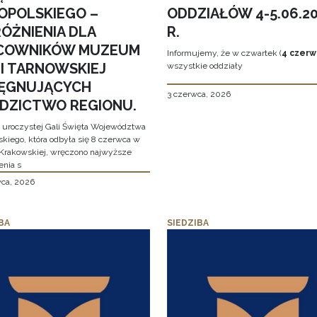
OPOLSKIEGO –
ODDZIAŁÓW 4-5.06.2
ÓŻNIENIA DLA
R.
COWNIKÓW MUZEUM
Informujemy, że w czwartek (
4 czerw
MI TARNOWSKIEJ
wszystkie oddziały
LĘGNUJĄCYCH
3 czerwca, 2026
EDZICTWO REGIONU.
 uroczystej Gali Święta Województwa
skiego, która odbyła się 8 czerwca w
Krakowskiej, wręczono najwyższe
enia s
wca, 2026
BA
SIEDZIBA