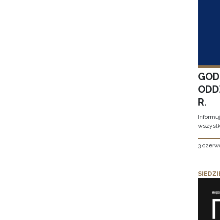
GOD
ODD
R.
Informu
wszystk
3 czerw
SIEDZI