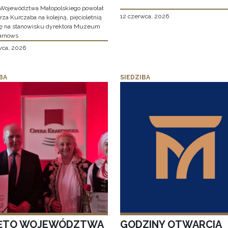
Województwa Małopolskiego powołał
12 czerwca, 2026
za Kurczaba na kolejną, pięcioletnią
ę na stanowisku dyrektora Muzeum
arnows
wca, 2026
BA
SIEDZIBA
ĘTO WOJEWÓDZTWA
GODZINY OTWARCIA