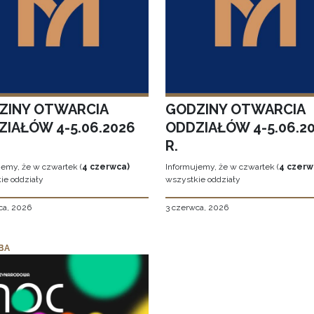
ZINY OTWARCIA
GODZINY OTWARCIA
ZIAŁÓW 4-5.06.2026
ODDZIAŁÓW 4-5.06.2
R.
jemy, że w czwartek (
4 czerwca)
Informujemy, że w czwartek (
4 czerw
ie oddziały
wszystkie oddziały
ca, 2026
3 czerwca, 2026
BA