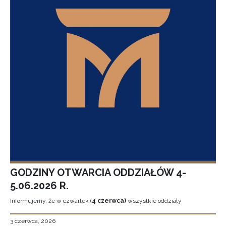
GODZINY OTWARCIA ODDZIAŁÓW 4-
5.06.2026 R.
Informujemy, że w czwartek (
4 czerwca)
wszystkie oddziały
3 czerwca, 2026