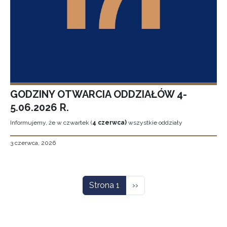
GODZINY OTWARCIA ODDZIAŁÓW 4-
5.06.2026 R.
Informujemy, że w czwartek (
4 czerwca)
wszystkie oddziały
3 czerwca, 2026
Stronicowanie
Następna strona
Strona 1
››