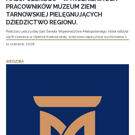
PRACOWNIKÓW MUZEUM ZIEMI
TARNOWSKIEJ PIELĘGNUJĄCYCH
DZIEDZICTWO REGIONU.
Podczas uroczystej Gali Święta Województwa Małopolskiego, która odbyła
się 8 czerwca w Operze Krakowskiej, wręczono najwyższe wyróżnienia s
11 czerwca, 2026
SIEDZIBA