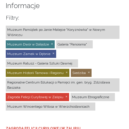
Informacje
Filtry:
Muzeum Pamiątek po Janie Matejce "Koryznówka" w Nowym
Wiśniczu
Muzeum Dwór w Dołędze
Galeria "Panorama"
Muzeum Zamek w Dębnie
Muzeum Ratusz - Galeria Sztuki Dawnej
Muzeum Historii Tarnowa i Regionu
Siedziba
Regionalne Centrum Edukacji o Pamięci im. gen. bryg. Zdzisława
Baszaka
Zagroda Felicji Curyłowej w Zalipiu
Muzeum Etnograficzne
Muzeum Wincentego Witosa w Wierzchosławicach
ZAGRODA FELICJI CURYŁOWEJ W ZALIPIU