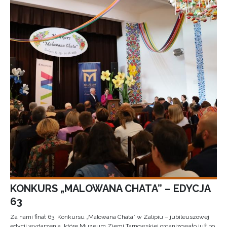
KONKURS „MALOWANA CHATA” – EDYCJA
63
Za nami finał 63. Konkursu „Malowana Chata” w Zalipiu – jubileuszowej
edycji wydarzenia, które Muzeum Ziemi Tarnowskiej organizowało już po