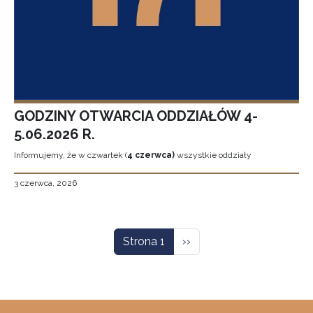
GODZINY OTWARCIA ODDZIAŁÓW 4-
5.06.2026 R.
Informujemy, że w czwartek (
4 czerwca)
wszystkie oddziały
3 czerwca, 2026
Stronicowanie
Następna strona
Strona 1
››