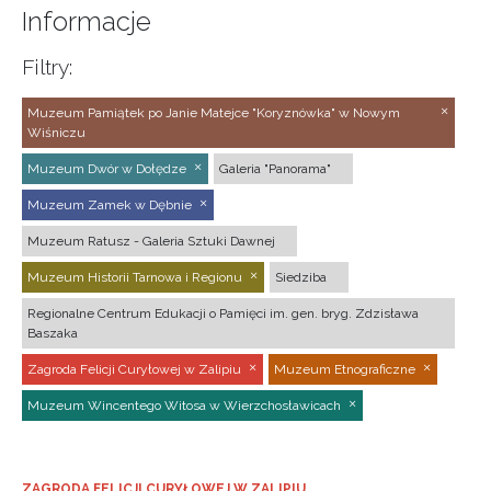
Informacje
Filtry:
Muzeum Pamiątek po Janie Matejce "Koryznówka" w Nowym
Wiśniczu
Muzeum Dwór w Dołędze
Galeria "Panorama"
Muzeum Zamek w Dębnie
Muzeum Ratusz - Galeria Sztuki Dawnej
Muzeum Historii Tarnowa i Regionu
Siedziba
Regionalne Centrum Edukacji o Pamięci im. gen. bryg. Zdzisława
Baszaka
Zagroda Felicji Curyłowej w Zalipiu
Muzeum Etnograficzne
Muzeum Wincentego Witosa w Wierzchosławicach
ZAGRODA FELICJI CURYŁOWEJ W ZALIPIU