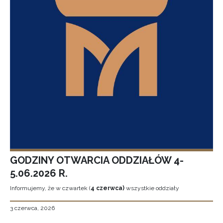
GODZINY OTWARCIA ODDZIAŁÓW 4-
5.06.2026 R.
Informujemy, że w czwartek (
4 czerwca)
wszystkie oddziały
3 czerwca, 2026