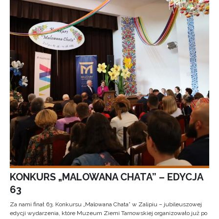
KONKURS „MALOWANA CHATA” – EDYCJA
63
Za nami finał 63. Konkursu „Malowana Chata” w Zalipiu – jubileuszowej
edycji wydarzenia, które Muzeum Ziemi Tarnowskiej organizowało już po