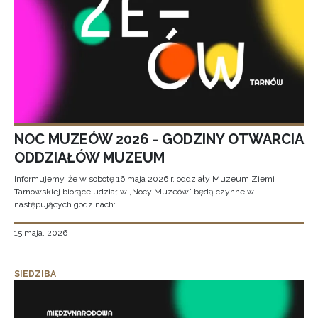
NOC MUZEÓW 2026 - GODZINY OTWARCIA
ODDZIAŁÓW MUZEUM
Informujemy, że w sobotę 16 maja 2026 r. oddziały Muzeum Ziemi
Tarnowskiej biorące udział w „Nocy Muzeów” będą czynne w
następujących godzinach:
15 maja, 2026
SIEDZIBA