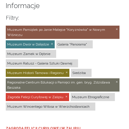
Informacje
Filtry:
Muzeum Pamiątek po Janie Matejce "Koryznówka" w Nowym
Wiśniczu
Muzeum Dwór w Dołędze
Galeria "Panorama"
Muzeum Zamek w Dębnie
Muzeum Ratusz - Galeria Sztuki Dawnej
Muzeum Historii Tarnowa i Regionu
Siedziba
Regionalne Centrum Edukacji o Pamięci im. gen. bryg. Zdzisława
Baszaka
Zagroda Felicji Curyłowej w Zalipiu
Muzeum Etnograficzne
Muzeum Wincentego Witosa w Wierzchosławicach
ZAGRODA FELICJI CURYŁOWEJ W ZALIPIU