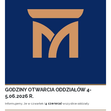
GODZINY OTWARCIA ODDZIAŁÓW 4-
5.06.2026 R.
Informujemy, że w czwartek (
4 czerwca)
wszystkie oddziały