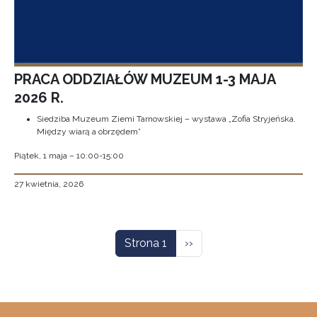
PRACA ODDZIAŁÓW MUZEUM 1-3 MAJA
2026 R.
Siedziba Muzeum Ziemi Tarnowskiej – wystawa „Zofia Stryjeńska.
Między wiarą a obrzędem”
Piątek, 1 maja – 10:00-15:00
27 kwietnia, 2026
Stronicowanie
Następna strona
Strona 1
››