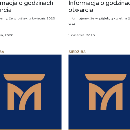
rmacja o godzinach
Informacja o godzina
rcia
otwarcia
emy, że w piątek, 3 kwietnia 2026 r.,
Informujemy, że w piątek, 3 kwietnia 2
wsz
ia, 2026
1 kwietnia, 2026
BA
SIEDZIBA