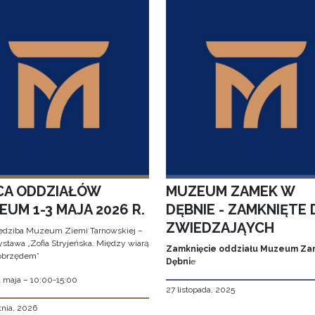
CA ODDZIAŁÓW
MUZEUM ZAMEK W
UM 1-3 MAJA 2026 R.
DĘBNIE - ZAMKNIĘTE 
ZWIEDZAJĄYCH
edziba Muzeum Ziemi Tarnowskiej –
stawa „Zofia Stryjeńska. Między wiarą
Zamknięcie oddziału Muzeum Za
obrzędem”
Dębni
e
1 maja – 10:00-15:00
27 listopada, 2025
tnia, 2026