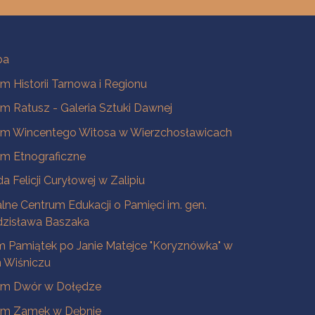
ba
 Historii Tarnowa i Regionu
 Ratusz - Galeria Sztuki Dawnej
m Wincentego Witosa w Wierzchosławicach
m Etnograficzne
a Felicji Curyłowej w Zalipiu
lne Centrum Edukacji o Pamięci im. gen.
dzisława Baszaka
 Pamiątek po Janie Matejce "Koryznówka" w
Wiśniczu
m Dwór w Dołędze
m Zamek w Dębnie