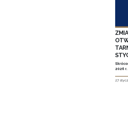
ZMI
OTW
TAR
STYC
Skróco
2026 r.
27 styc
Stron