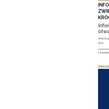
INF
ZWI
KRÓ
Info
otwa
Informuj
wsz
1 kwietn
SIEDZI