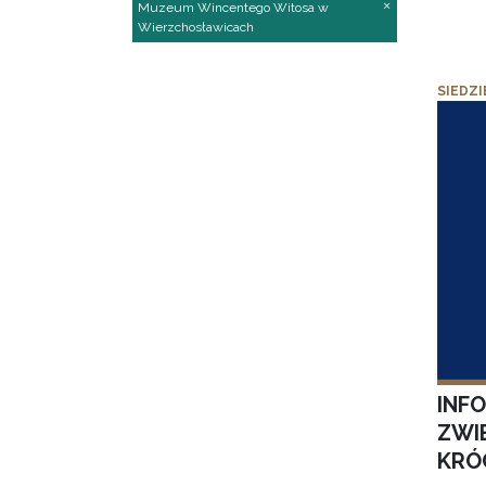
Muzeum Wincentego Witosa w
Wierzchosławicach
SIEDZI
INF
ZWI
KRÓ