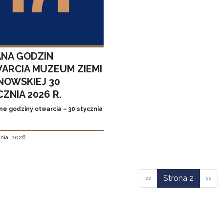
ANA GODZIN
ARCIA MUZEUM ZIEMI
NOWSKIEJ 30
ZNIA 2026 R.
ne godziny otwarcia – 30 stycznia
znia, 2026
icowanie
Poprzednia strona
Nas
‹‹
Strona 2
››