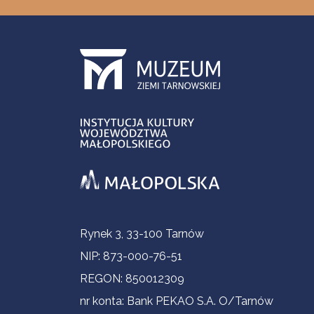
Informacje kontaktowe
Rynek 3, 33-100 Tarnów
NIP: 873-000-76-51
REGON: 850012309
nr konta: Bank PEKAO S.A. O/Tarnów