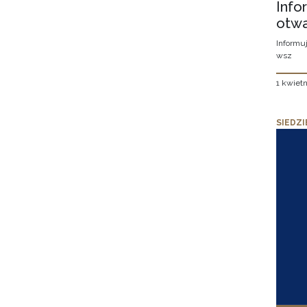
Info
otwa
Informuj
wsz
1 kwietn
SIEDZI