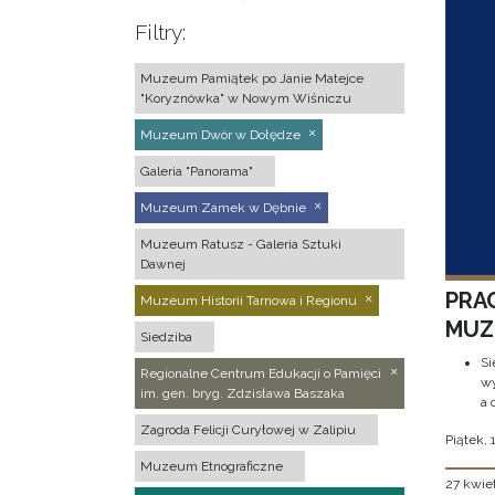
Filtry:
Muzeum Pamiątek po Janie Matejce
"Koryznówka" w Nowym Wiśniczu
Muzeum Dwór w Dołędze
Galeria "Panorama"
Muzeum Zamek w Dębnie
Muzeum Ratusz - Galeria Sztuki
Dawnej
PRA
Muzeum Historii Tarnowa i Regionu
MUZE
Siedziba
Si
Regionalne Centrum Edukacji o Pamięci
wy
im. gen. bryg. Zdzisława Baszaka
a 
Zagroda Felicji Curyłowej w Zalipiu
Piątek, 
Muzeum Etnograficzne
27 kwie