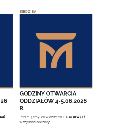
SIEDZIBA
GODZINY OTWARCIA
026
ODDZIAŁÓW 4-5.06.2026
R.
ca)
Informujemy, że w czwartek (
4 czerwca)
wszystkie oddziały