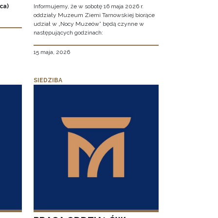
ca)
Informujemy, że w sobotę 16 maja 2026 r.
oddziały Muzeum Ziemi Tarnowskiej biorące
udział w „Nocy Muzeów” będą czynne w
następujących godzinach:
15 maja, 2026
SIEDZIBA