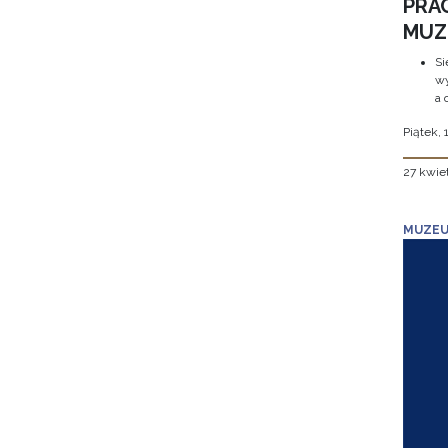
PRA
MUZE
Si
wy
a 
Piątek, 
27 kwie
MUZEU