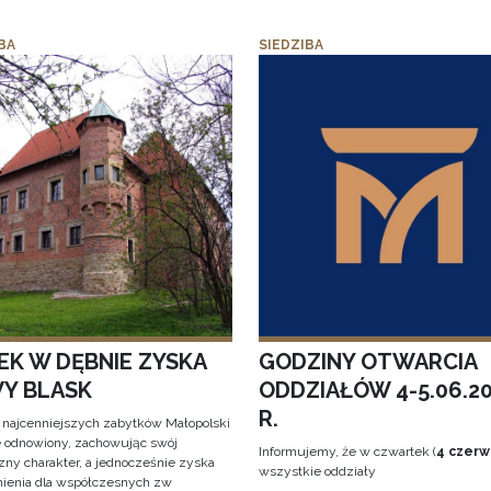
BA
SIEDZIBA
EK W DĘBNIE ZYSKA
GODZINY OTWARCIA
Y BLASK
ODDZIAŁÓW 4-5.06.2
R.
 najcenniejszych zabytków Małopolski
e odnowiony, zachowując swój
Informujemy, że w czwartek (
4 czerw
zny charakter, a jednocześnie zyska
wszystkie oddziały
ienia dla współczesnych zw