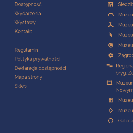
Na skróty
Oddziały
Dostępność
Siedzi
Wydarzenia
Muzeum
Wystawy
Muzeum
Kontakt
Muzeu
Muzeu
Na skróty
Regulamin
Zagrod
Polityka prywatności
Regiona
Deklaracja dostępności
bryg. Z
Mapa strony
Muzeum
Sklep
Nowym 
Muzeu
Muzeu
Galeri