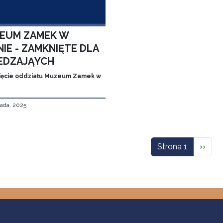
EUM ZAMEK W
IE - ZAMKNIĘTE DLA
EDZAJĄYCH
ęcie oddziału Muzeum Zamek w
pada, 2025
icowanie
Nastę
Strona 1
››