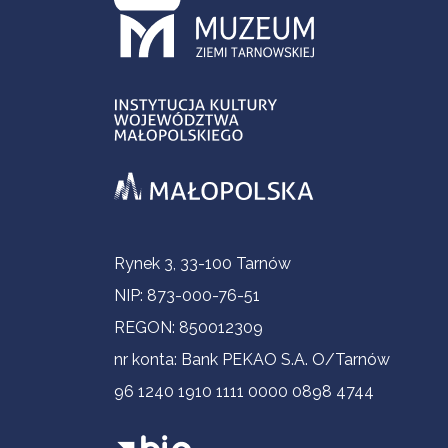
Informacje kontaktowe
Rynek 3, 33-100 Tarnów
NIP: 873-000-76-51
REGON: 850012309
nr konta: Bank PEKAO S.A. O/Tarnów
96 1240 1910 1111 0000 0898 4744