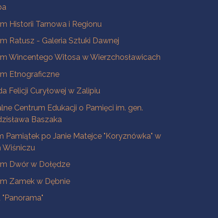
ba
 Historii Tarnowa i Regionu
 Ratusz - Galeria Sztuki Dawnej
m Wincentego Witosa w Wierzchosławicach
m Etnograficzne
a Felicji Curyłowej w Zalipiu
lne Centrum Edukacji o Pamięci im. gen.
dzisława Baszaka
 Pamiątek po Janie Matejce "Koryznówka" w
Wiśniczu
m Dwór w Dołędze
m Zamek w Dębnie
a "Panorama"