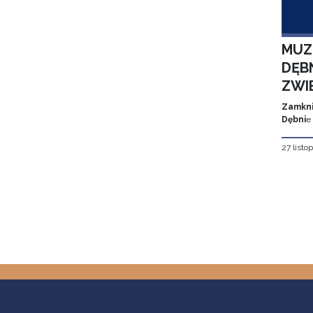
MUZ
DĘBN
ZWI
Zamkni
Dębni
e
27 listo
Stron