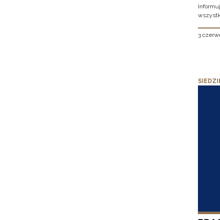
Informu
wszystk
3 czerw
SIEDZI