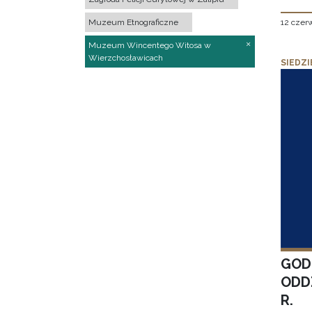
12 czer
Muzeum Etnograficzne
Muzeum Wincentego Witosa w
Wierzchosławicach
SIEDZI
GOD
ODD
R.