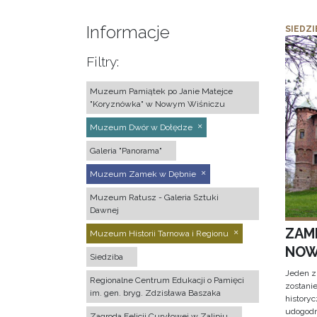
Informacje
SIEDZI
Filtry:
Muzeum Pamiątek po Janie Matejce
"Koryznówka" w Nowym Wiśniczu
Muzeum Dwór w Dołędze
Galeria "Panorama"
Muzeum Zamek w Dębnie
Muzeum Ratusz - Galeria Sztuki
Dawnej
ZAM
Muzeum Historii Tarnowa i Regionu
NOW
Siedziba
Jeden z
Regionalne Centrum Edukacji o Pamięci
zostani
im. gen. bryg. Zdzisława Baszaka
historyc
udogodn
Zagroda Felicji Curyłowej w Zalipiu