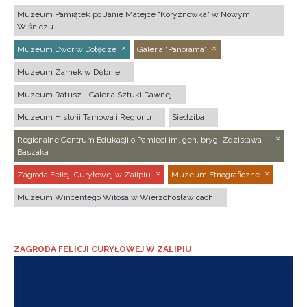
Muzeum Pamiątek po Janie Matejce "Koryznówka" w Nowym
Wiśniczu
Muzeum Dwór w Dołędze
Galeria "Panorama"
Muzeum Zamek w Dębnie
Muzeum Ratusz - Galeria Sztuki Dawnej
Muzeum Historii Tarnowa i Regionu
Siedziba
Regionalne Centrum Edukacji o Pamięci im. gen. bryg. Zdzisława
Baszaka
Zagroda Felicji Curyłowej w Zalipiu
Muzeum Etnograficzne
Muzeum Wincentego Witosa w Wierzchosławicach
ZAGRODA FELICJI CURYŁOWEJ W ZALIPIU