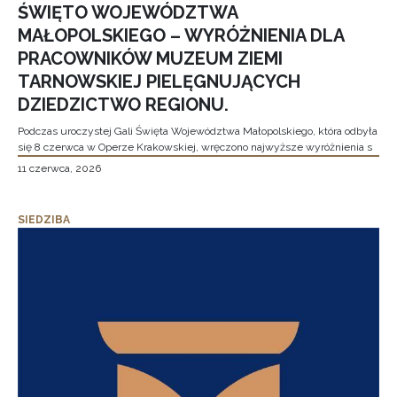
ŚWIĘTO WOJEWÓDZTWA
MAŁOPOLSKIEGO – WYRÓŻNIENIA DLA
PRACOWNIKÓW MUZEUM ZIEMI
TARNOWSKIEJ PIELĘGNUJĄCYCH
DZIEDZICTWO REGIONU.
Podczas uroczystej Gali Święta Województwa Małopolskiego, która odbyła
się 8 czerwca w Operze Krakowskiej, wręczono najwyższe wyróżnienia s
11 czerwca, 2026
SIEDZIBA