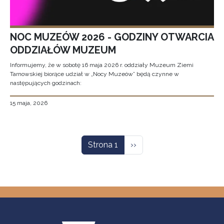
NOC MUZEÓW 2026 - GODZINY OTWARCIA
ODDZIAŁÓW MUZEUM
Informujemy, że w sobotę 16 maja 2026 r. oddziały Muzeum Ziemi
Tarnowskiej biorące udział w „Nocy Muzeów” będą czynne w
następujących godzinach:
15 maja, 2026
Stronicowanie
Następna strona
Strona 1
››