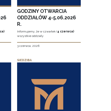
GODZINY OTWARCIA
026
ODDZIAŁÓW 4-5.06.2026
R.
ca)
Informujemy, że w czwartek (
4 czerwca)
wszystkie oddziały
3 czerwca, 2026
SIEDZIBA