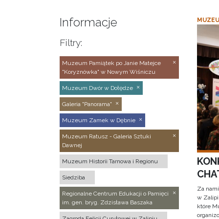
Informacje
MUZEU
Filtry:
Muzeum Pamiątek po Janie Matejce
"Koryznówka" w Nowym Wiśniczu
Muzeum Dwór w Dołędze
Galeria "Panorama"
Muzeum Zamek w Dębnie
Muzeum Ratusz - Galeria Sztuki
Dawnej
KON
Muzeum Historii Tarnowa i Regionu
CHAT
Siedziba
Za nami
Regionalne Centrum Edukacji o Pamięci
w Zalip
im. gen. bryg. Zdzisława Baszaka
które M
organizo
Zagroda Felicji Curyłowej w Zalipiu