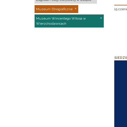
15 czer
Muzeum Etnograficzne
Muzeum Wincentego Witosa w
Wierzchosławicach
SIEDZI