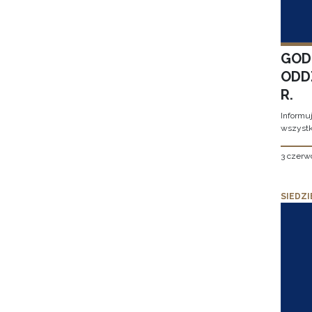
GOD
ODD
R.
Informu
wszystk
3 czerw
SIEDZI