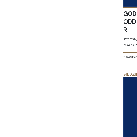
GOD
ODD
R.
Informu
wszystk
3 czerw
SIEDZI