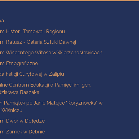
ba
 Historii Tarnowa i Regionu
 Ratusz - Galeria Sztuki Dawnej
m Wincentego Witosa w Wierzchosławicach
m Etnograficzne
a Felicji Curyłowej w Zalipiu
lne Centrum Edukacji o Pamięci im. gen.
dzisława Baszaka
 Pamiątek po Janie Matejce "Koryznówka" w
Wiśniczu
m Dwór w Dołędze
m Zamek w Dębnie