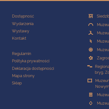
Na skróty
Oddziały
Dostępność
Siedzi
Wydarzenia
Muzeum
Wystawy
Muzeum
Kontakt
Muzeu
Muzeu
Na skróty
Regulamin
Zagrod
Polityka prywatności
Regiona
Deklaracja dostępności
bryg. Z
Mapa strony
Muzeum
Sklep
Nowym 
Muzeu
Muzeu