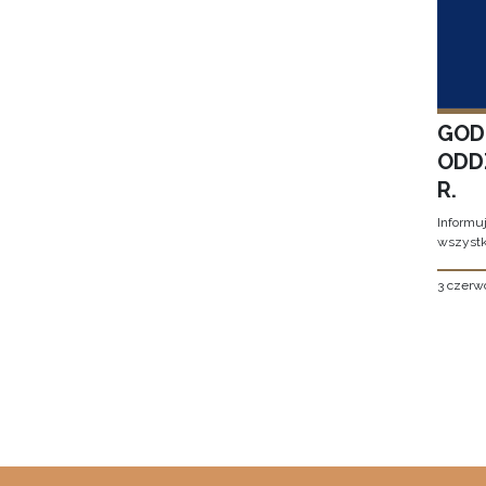
GOD
ODD
R.
Informu
wszystk
3 czerw
Stron