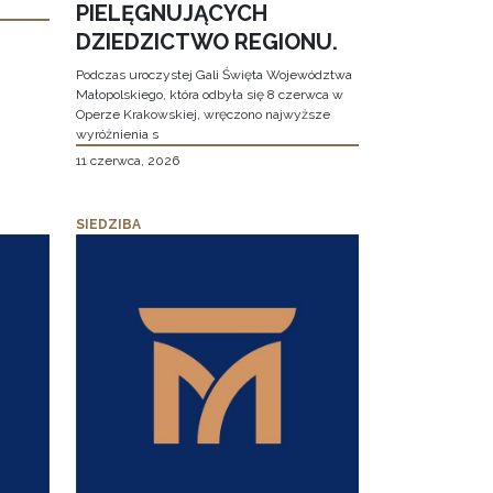
PIELĘGNUJĄCYCH
DZIEDZICTWO REGIONU.
Podczas uroczystej Gali Święta Województwa
Małopolskiego, która odbyła się 8 czerwca w
Operze Krakowskiej, wręczono najwyższe
wyróżnienia s
11 czerwca, 2026
SIEDZIBA