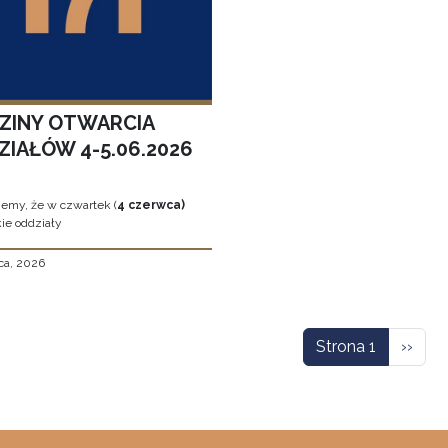
ZINY OTWARCIA
ZIAŁÓW 4-5.06.2026
jemy, że w czwartek (
4 czerwca)
ie oddziały
ca, 2026
icowanie
Nastę
Strona 1
››