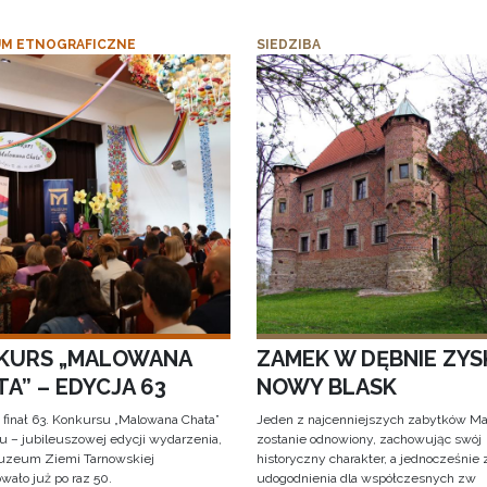
M ETNOGRAFICZNE
SIEDZIBA
KURS „MALOWANA
ZAMEK W DĘBNIE ZYS
A” – EDYCJA 63
NOWY BLASK
 finał 63. Konkursu „Malowana Chata”
Jeden z najcenniejszych zabytków Ma
iu – jubileuszowej edycji wydarzenia,
zostanie odnowiony, zachowując swój
uzeum Ziemi Tarnowskiej
historyczny charakter, a jednocześnie
wało już po raz 50.
udogodnienia dla współczesnych zw