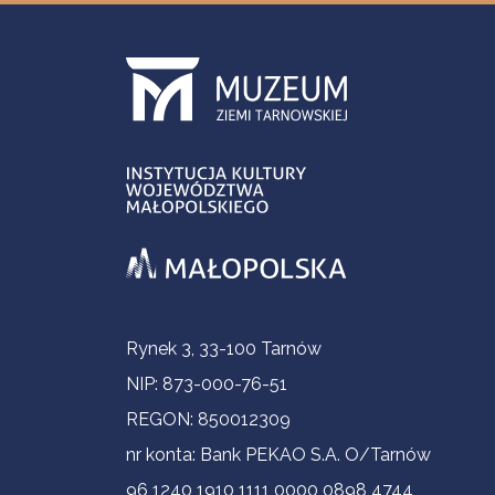
Informacje kontaktowe
Rynek 3, 33-100 Tarnów
NIP: 873-000-76-51
REGON: 850012309
nr konta: Bank PEKAO S.A. O/Tarnów
96 1240 1910 1111 0000 0898 4744