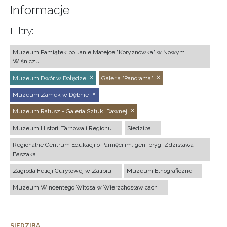
Informacje
Filtry:
Muzeum Pamiątek po Janie Matejce "Koryznówka" w Nowym
Wiśniczu
Muzeum Dwór w Dołędze
Galeria "Panorama"
Muzeum Zamek w Dębnie
Muzeum Ratusz - Galeria Sztuki Dawnej
Muzeum Historii Tarnowa i Regionu
Siedziba
Regionalne Centrum Edukacji o Pamięci im. gen. bryg. Zdzisława
Baszaka
Zagroda Felicji Curyłowej w Zalipiu
Muzeum Etnograficzne
Muzeum Wincentego Witosa w Wierzchosławicach
SIEDZIBA