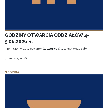
GODZINY OTWARCIA ODDZIAŁÓW 4-
5.06.2026 R.
Informujemy, że w czwartek (
4 czerwca)
wszystkie oddziały
3 czerwca, 2026
SIEDZIBA