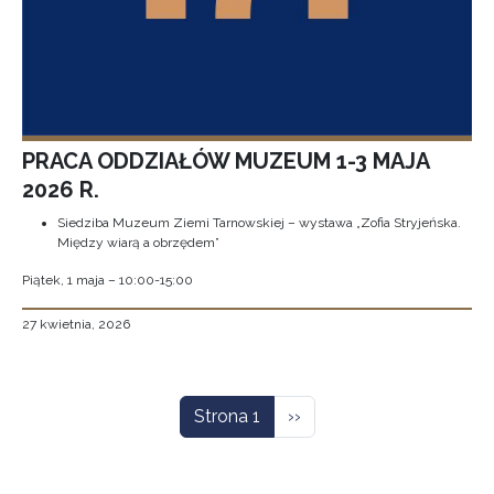
PRACA ODDZIAŁÓW MUZEUM 1-3 MAJA
2026 R.
Siedziba Muzeum Ziemi Tarnowskiej – wystawa „Zofia Stryjeńska.
Między wiarą a obrzędem”
Piątek, 1 maja – 10:00-15:00
27 kwietnia, 2026
Stronicowanie
Następna strona
Strona 1
››