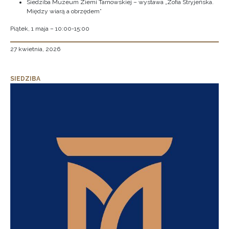
Siedziba Muzeum Ziemi Tarnowskiej – wystawa „Zofia Stryjeńska.
Między wiarą a obrzędem”
Piątek, 1 maja – 10:00-15:00
27 kwietnia, 2026
SIEDZIBA