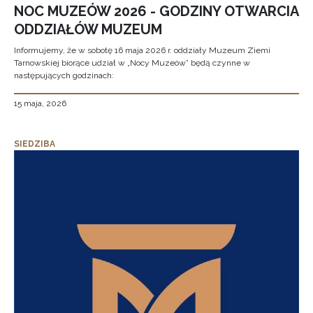
NOC MUZEÓW 2026 - GODZINY OTWARCIA
ODDZIAŁÓW MUZEUM
Informujemy, że w sobotę 16 maja 2026 r. oddziały Muzeum Ziemi
Tarnowskiej biorące udział w „Nocy Muzeów” będą czynne w
następujących godzinach:
15 maja, 2026
SIEDZIBA