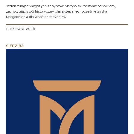
Jeden z najcenniejszych zabytków Małopolski zostanie odnowiony,
zachowując swój historyczny charakter, a jednocześnie zyska
udogodnienia dla współczesnych zw
12 czerwca, 2026
SIEDZIBA