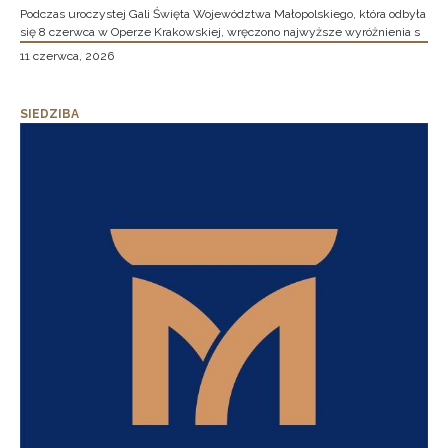
Podczas uroczystej Gali Święta Województwa Małopolskiego, która odbyła
się 8 czerwca w Operze Krakowskiej, wręczono najwyższe wyróżnienia s
11 czerwca, 2026
SIEDZIBA