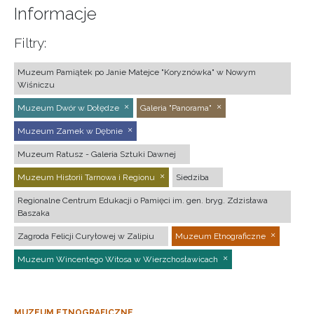
Informacje
Filtry:
Muzeum Pamiątek po Janie Matejce "Koryznówka" w Nowym
Wiśniczu
Muzeum Dwór w Dołędze
Galeria "Panorama"
Muzeum Zamek w Dębnie
Muzeum Ratusz - Galeria Sztuki Dawnej
Muzeum Historii Tarnowa i Regionu
Siedziba
Regionalne Centrum Edukacji o Pamięci im. gen. bryg. Zdzisława
Baszaka
Zagroda Felicji Curyłowej w Zalipiu
Muzeum Etnograficzne
Muzeum Wincentego Witosa w Wierzchosławicach
MUZEUM ETNOGRAFICZNE