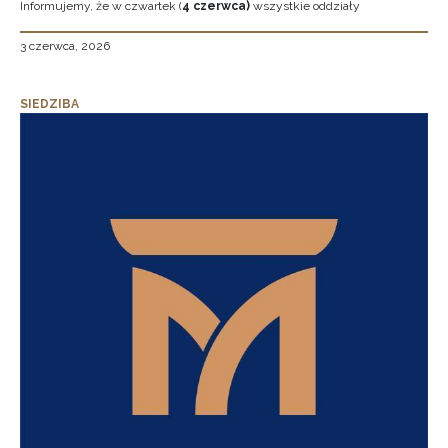
Informujemy, że w czwartek (
4 czerwca)
wszystkie oddziały
3 czerwca, 2026
SIEDZIBA