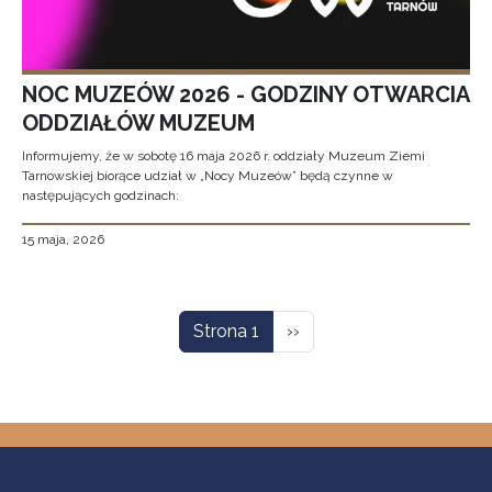
NOC MUZEÓW 2026 - GODZINY OTWARCIA
ODDZIAŁÓW MUZEUM
Informujemy, że w sobotę 16 maja 2026 r. oddziały Muzeum Ziemi
Tarnowskiej biorące udział w „Nocy Muzeów” będą czynne w
następujących godzinach:
15 maja, 2026
Stronicowanie
Następna strona
Strona 1
››