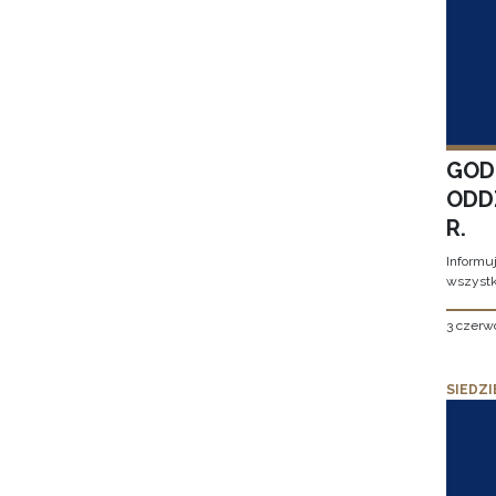
GOD
ODD
R.
Informu
wszystk
3 czerw
SIEDZI