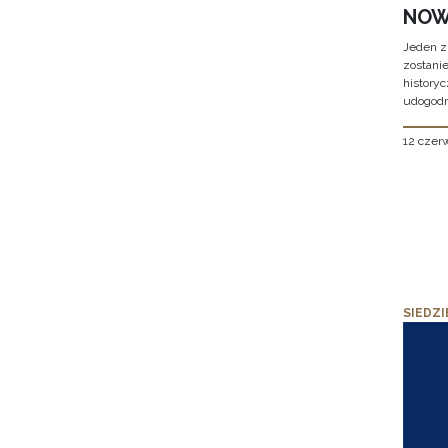
NOW
Jeden z
zostani
historyc
udogodn
12 czer
SIEDZI