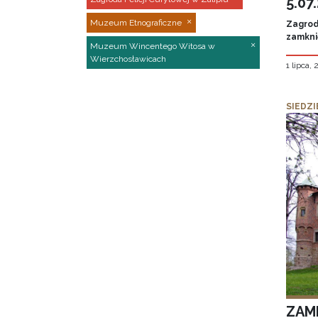
5.07
Muzeum Etnograficzne
Zagroda
zamknię
Muzeum Wincentego Witosa w
Wierzchosławicach
1 lipca,
SIEDZI
ZAM