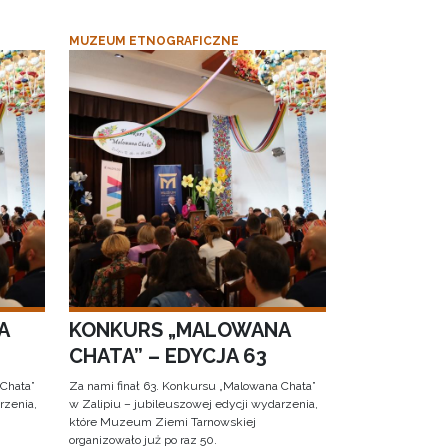
MUZEUM ETNOGRAFICZNE
A
KONKURS „MALOWANA
CHATA” – EDYCJA 63
 Chata”
Za nami finał 63. Konkursu „Malowana Chata”
rzenia,
w Zalipiu – jubileuszowej edycji wydarzenia,
które Muzeum Ziemi Tarnowskiej
organizowało już po raz 50.