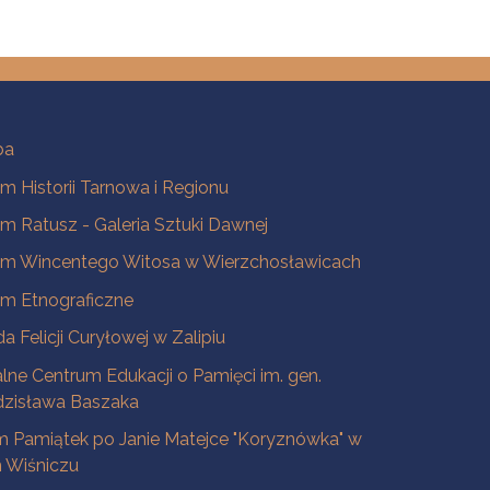
ba
 Historii Tarnowa i Regionu
 Ratusz - Galeria Sztuki Dawnej
m Wincentego Witosa w Wierzchosławicach
m Etnograficzne
a Felicji Curyłowej w Zalipiu
lne Centrum Edukacji o Pamięci im. gen.
dzisława Baszaka
 Pamiątek po Janie Matejce "Koryznówka" w
Wiśniczu