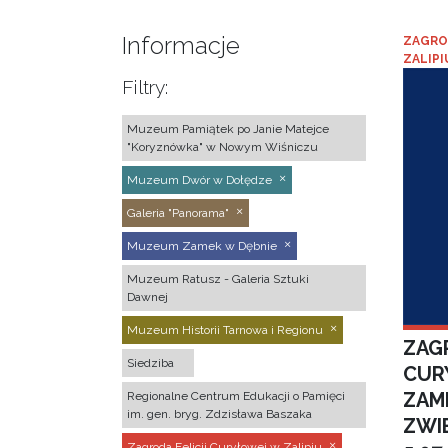
Informacje
ZAGRO
ZALIPI
Filtry:
Muzeum Pamiątek po Janie Matejce
"Koryznówka" w Nowym Wiśniczu
Muzeum Dwór w Dołędze
Galeria "Panorama"
Muzeum Zamek w Dębnie
Muzeum Ratusz - Galeria Sztuki
Dawnej
Muzeum Historii Tarnowa i Regionu
ZAGR
Siedziba
CUR
ZAM
Regionalne Centrum Edukacji o Pamięci
im. gen. bryg. Zdzisława Baszaka
ZWI
Zagroda Felicji Curyłowej w Zalipiu