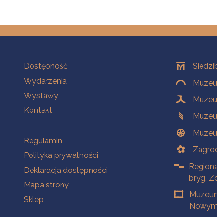
Na skróty
Oddziały
Dostępność
Siedzi
Wydarzenia
Muzeum
Wystawy
Muzeum
Kontakt
Muzeu
Muzeu
Na skróty
Regulamin
Zagrod
Polityka prywatności
Regiona
Deklaracja dostępności
bryg. Z
Mapa strony
Muzeum
Sklep
Nowym 