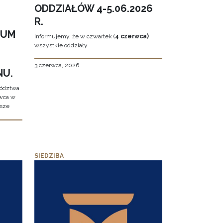
ODDZIAŁÓW 4-5.06.2026
R.
EUM
Informujemy, że w czwartek (
4 czerwca)
wszystkie oddziały
3 czerwca, 2026
NU.
wództwa
rwca w
ższe
SIEDZIBA