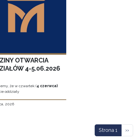
ZINY OTWARCIA
ZIAŁÓW 4-5.06.2026
jemy, że w czwartek (
4 czerwca)
ie oddziały
ca, 2026
icowanie
Nastę
Strona 1
››