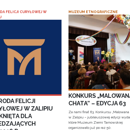
DA FELICJI CURYŁOWEJ W
MUZEUM ETNOGRAFICZNE
U
KONKURS „MALOWAN
ODA FELICJI
CHATA” – EDYCJA 63
YŁOWEJ W ZALIPIU
Za nami finał 63. Konkursu „Malowana
KNIĘTA DLA
w Zalipiu – jubileuszowej edycji wyda
EDZAJĄCYCH
które Muzeum Ziemi Tarnowskiej
organizowało już po raz 50.