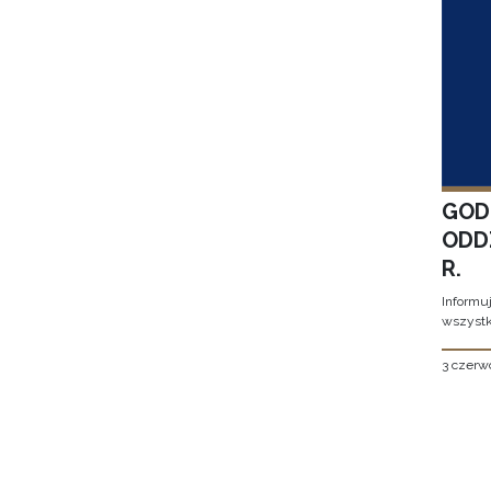
GOD
ODD
R.
Informu
wszystk
3 czerw
Stron