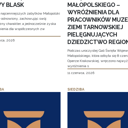
Y BLASK
MAŁOPOLSKIEGO –
WYRÓŻNIENIA DLA
 najcenniejszych zabytków Małopolski
PRACOWNIKÓW MUZ
e odnowiony, zachowując swój
zny charakter, a jednocześnie zyska
ZIEMI TARNOWSKIEJ
ienia dla współczesnych zw
PIELĘGNUJĄCYCH
wca, 2026
DZIEDZICTWO REGIO
Podczas uroczystej Gali Święta Woje
Małopolskiego, która odbyła się 8 cze
Operze Krakowskiej, wręczono najwy
wyróżnienia s
11 czerwca, 2026
BA
SIEDZIBA