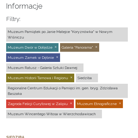
Informacje
Filtry:
Muzeum Pamiątek po Janie Matejce "Koryznówka" w Nowym
Wiśniczu
Muzeum Dwór w Dołędze
Galeria "Panorama"
Muzeum Zamek w Dębnie
Muzeum Ratusz - Galeria Sztuki Dawnej
Muzeum Historii Tarnowa i Regionu
Siedziba
Regionalne Centrum Edukacji o Pamięci im. gen. bryg. Zdzisława
Baszaka
Zagroda Felicji Curyłowej w Zalipiu
Muzeum Etnograficzne
Muzeum Wincentego Witosa w Wierzchosławicach
SIEDZIBA