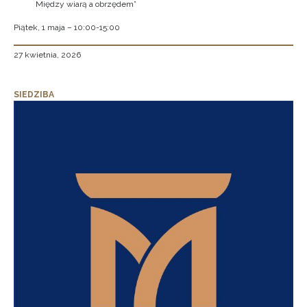
Między wiarą a obrzędem”
Piątek, 1 maja – 10:00-15:00
27 kwietnia, 2026
SIEDZIBA