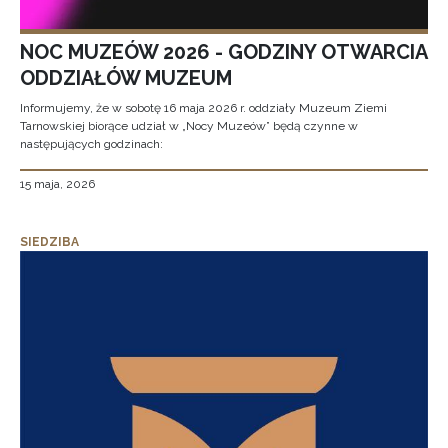
NOC MUZEÓW 2026 - GODZINY OTWARCIA
ODDZIAŁÓW MUZEUM
Informujemy, że w sobotę 16 maja 2026 r. oddziały Muzeum Ziemi
Tarnowskiej biorące udział w „Nocy Muzeów” będą czynne w
następujących godzinach:
15 maja, 2026
SIEDZIBA