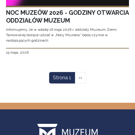
NOC MUZEÓW 2026 - GODZINY OTWARCIA
ODDZIAŁÓW MUZEUM
Informujemy, że w sobotę 16 maja 2026 r. oddziały Muzeum Ziemi
Tarnowskiej biorące udział w „Nocy Muzeów” będą czynne w
następujących godzinach:
15 maja, 2026
Stronicowanie
Następna strona
Strona 1
››