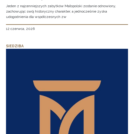
Jeden z najcenniejszych zabytków Małopolski zostanie odnowiony,
zachowując swój historyczny charakter, a jednocześnie zyska
udogodnienia dla współczesnych zw
12 czerwca, 2026
SIEDZIBA