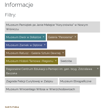
Informacje
Filtry:
Muzeum Pamiątek po Janie Matejce "Koryznówka" w Nowym
Wiśniczu
Muzeum Dwór w Dołędze
Galeria "Panorama"
Muzeum Zamek w Dębnie
Muzeum Ratusz - Galeria Sztuki Dawnej
Muzeum Historii Tarnowa i Regionu
Siedziba
Regionalne Centrum Edukacji o Pamięci im. gen. bryg. Zdzisława
Baszaka
Zagroda Felicji Curyłowej w Zalipiu
Muzeum Etnograficzne
Muzeum Wincentego Witosa w Wierzchosławicach
SIEDZIBA