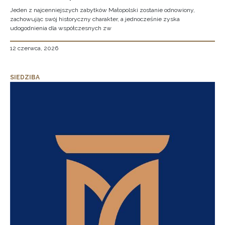
Jeden z najcenniejszych zabytków Małopolski zostanie odnowiony,
zachowując swój historyczny charakter, a jednocześnie zyska
udogodnienia dla współczesnych zw
12 czerwca, 2026
SIEDZIBA