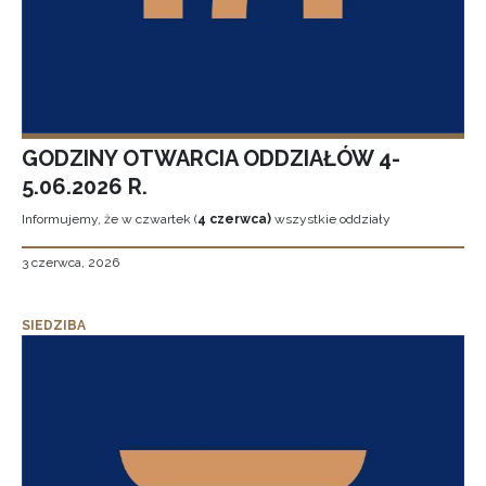
GODZINY OTWARCIA ODDZIAŁÓW 4-
5.06.2026 R.
Informujemy, że w czwartek (
4 czerwca)
wszystkie oddziały
3 czerwca, 2026
SIEDZIBA