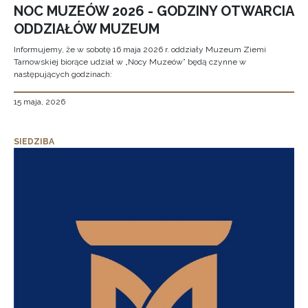
NOC MUZEÓW 2026 - GODZINY OTWARCIA
ODDZIAŁÓW MUZEUM
Informujemy, że w sobotę 16 maja 2026 r. oddziały Muzeum Ziemi
Tarnowskiej biorące udział w „Nocy Muzeów” będą czynne w
następujących godzinach:
15 maja, 2026
SIEDZIBA