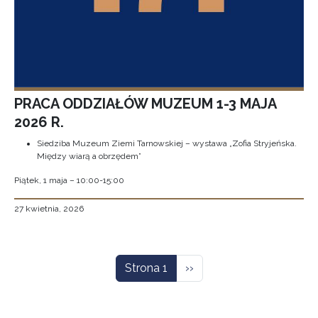
PRACA ODDZIAŁÓW MUZEUM 1-3 MAJA
2026 R.
Siedziba Muzeum Ziemi Tarnowskiej – wystawa „Zofia Stryjeńska.
Między wiarą a obrzędem”
Piątek, 1 maja – 10:00-15:00
27 kwietnia, 2026
Stronicowanie
Następna strona
Strona 1
››