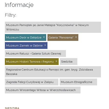
Informacje
Filtry:
Muzeum Pamiątek po Janie Matejce "Koryznówka" w Nowym
Wiśniczu
Muzeum Dwór w Dołędze
Galeria "Panorama"
Muzeum Zamek w Dębnie
Muzeum Ratusz - Galeria Sztuki Dawnej
Muzeum Historii Tarnowa i Regionu
Siedziba
Regionalne Centrum Edukacji o Pamięci im. gen. bryg. Zdzisława
Baszaka
Zagroda Felicji Curyłowej w Zalipiu
Muzeum Etnograficzne
Muzeum Wincentego Witosa w Wierzchosławicach
SIEDZIBA