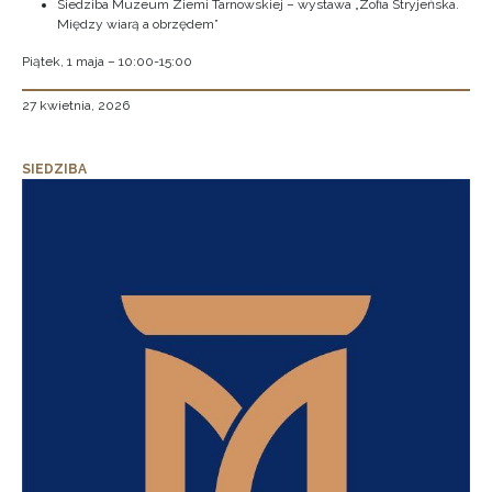
Siedziba Muzeum Ziemi Tarnowskiej – wystawa „Zofia Stryjeńska.
Między wiarą a obrzędem”
Piątek, 1 maja – 10:00-15:00
27 kwietnia, 2026
SIEDZIBA