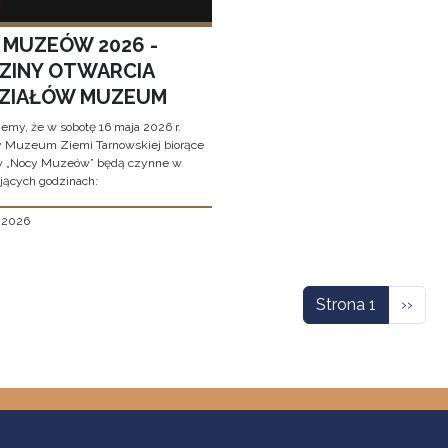
 MUZEÓW 2026 -
ZINY OTWARCIA
ZIAŁÓW MUZEUM
jemy, że w sobotę 16 maja 2026 r.
y Muzeum Ziemi Tarnowskiej biorące
w „Nocy Muzeów” będą czynne w
jących godzinach:
, 2026
icowanie
Nastę
Strona 1
››