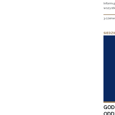
Informu
wszystk
3 czerw
SIEDZI
GOD
ODD