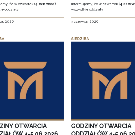
jemy, że w czwartek (
4 czerwca)
Informujemy, że w czwartek (
4 czerw
ie oddziały
wszystkie oddziały
ca, 2026
3 czerwca, 2026
BA
SIEDZIBA
ZINY OTWARCIA
GODZINY OTWARCIA
ZIAŁÓW 4-5.06.2026
ODDZIAŁÓW 4-5.06.2