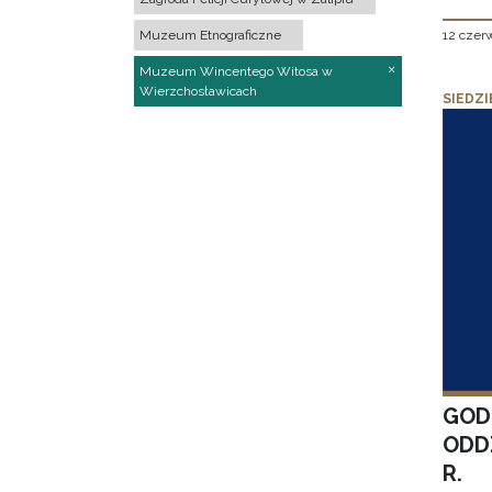
12 czer
Muzeum Etnograficzne
Muzeum Wincentego Witosa w
Wierzchosławicach
SIEDZI
GOD
ODD
R.