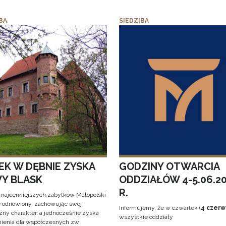
BA
SIEDZIBA
EK W DĘBNIE ZYSKA
GODZINY OTWARCIA
Y BLASK
ODDZIAŁÓW 4-5.06.2
R.
 najcenniejszych zabytków Małopolski
e odnowiony, zachowując swój
Informujemy, że w czwartek (
4 czerw
zny charakter, a jednocześnie zyska
wszystkie oddziały
ienia dla współczesnych zw