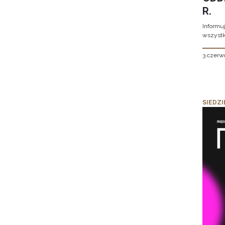
R.
Informu
wszystk
3 czerw
SIEDZI