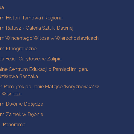
ba
 Historii Tarnowa i Regionu
 Ratusz - Galeria Sztuki Dawnej
m Wincentego Witosa w Wierzchosławicach
m Etnograficzne
a Felicji Curyłowej w Zalipiu
lne Centrum Edukacji o Pamięci im. gen.
dzisława Baszaka
 Pamiątek po Janie Matejce "Koryznówka" w
Wiśniczu
m Dwór w Dołędze
m Zamek w Dębnie
a "Panorama"