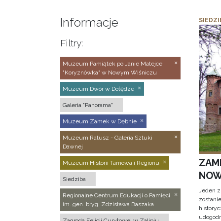
Informacje
SIEDZI
Filtry:
Muzeum Pamiątek po Janie Matejce
"Koryznówka" w Nowym Wiśniczu
Muzeum Dwór w Dołędze
Galeria "Panorama"
Muzeum Zamek w Dębnie
Muzeum Ratusz - Galeria Sztuki
Dawnej
ZAM
Muzeum Historii Tarnowa i Regionu
NOW
Siedziba
Jeden z
Regionalne Centrum Edukacji o Pamięci
zostani
im. gen. bryg. Zdzisława Baszaka
historyc
udogodn
Zagroda Felicji Curyłowej w Zalipiu