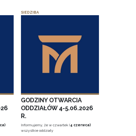
SIEDZIBA
GODZINY OTWARCIA
026
ODDZIAŁÓW 4-5.06.2026
R.
ca)
Informujemy, że w czwartek (
4 czerwca)
wszystkie oddziały