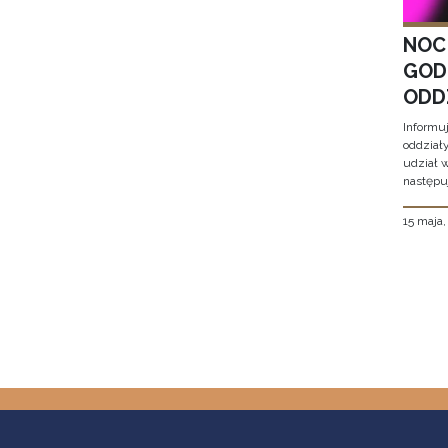
NOC
GOD
ODD
Informu
oddział
udział 
następu
15 maja
Stron