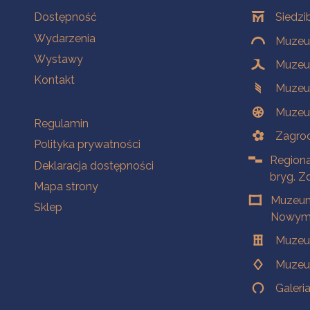
Na skróty
Oddziały
Dostępność
Siedzi
Wydarzenia
Muzeum
Wystawy
Muzeum
Kontakt
Muzeu
Muzeu
Na skróty
Regulamin
Zagrod
Polityka prywatności
Regiona
Deklaracja dostępności
bryg. Z
Mapa strony
Muzeum
Sklep
Nowym 
Muzeu
Muzeu
Galeri