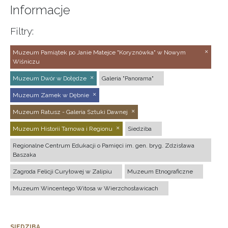
Informacje
Filtry:
Muzeum Pamiątek po Janie Matejce "Koryznówka" w Nowym
Wiśniczu
Muzeum Dwór w Dołędze
Galeria "Panorama"
Muzeum Zamek w Dębnie
Muzeum Ratusz - Galeria Sztuki Dawnej
Muzeum Historii Tarnowa i Regionu
Siedziba
Regionalne Centrum Edukacji o Pamięci im. gen. bryg. Zdzisława
Baszaka
Zagroda Felicji Curyłowej w Zalipiu
Muzeum Etnograficzne
Muzeum Wincentego Witosa w Wierzchosławicach
SIEDZIBA