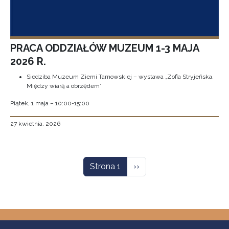
PRACA ODDZIAŁÓW MUZEUM 1-3 MAJA
2026 R.
Siedziba Muzeum Ziemi Tarnowskiej – wystawa „Zofia Stryjeńska.
Między wiarą a obrzędem”
Piątek, 1 maja – 10:00-15:00
27 kwietnia, 2026
Stronicowanie
Następna strona
Strona 1
››