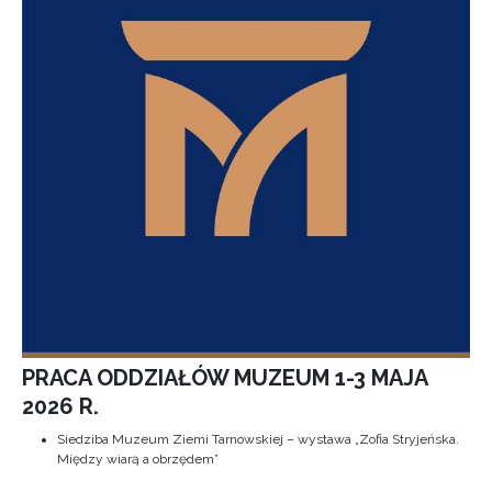
PRACA ODDZIAŁÓW MUZEUM 1-3 MAJA
2026 R.
Siedziba Muzeum Ziemi Tarnowskiej – wystawa „Zofia Stryjeńska.
Między wiarą a obrzędem”