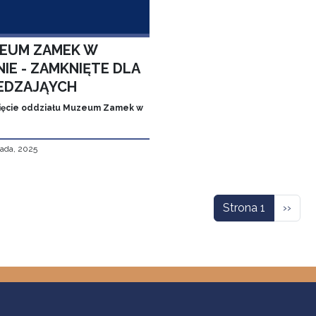
EUM ZAMEK W
IE - ZAMKNIĘTE DLA
EDZAJĄYCH
ęcie oddziału Muzeum Zamek w
pada, 2025
icowanie
Nastę
Strona 1
››