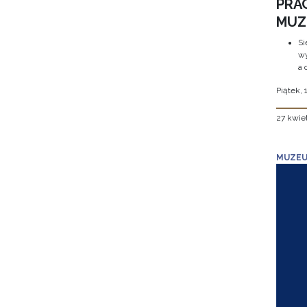
PRA
MUZE
Si
wy
a 
Piątek, 
27 kwie
MUZEU