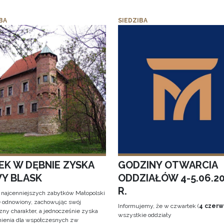
BA
SIEDZIBA
EK W DĘBNIE ZYSKA
GODZINY OTWARCIA
Y BLASK
ODDZIAŁÓW 4-5.06.2
R.
 najcenniejszych zabytków Małopolski
e odnowiony, zachowując swój
Informujemy, że w czwartek (
4 czerw
zny charakter, a jednocześnie zyska
wszystkie oddziały
ienia dla współczesnych zw