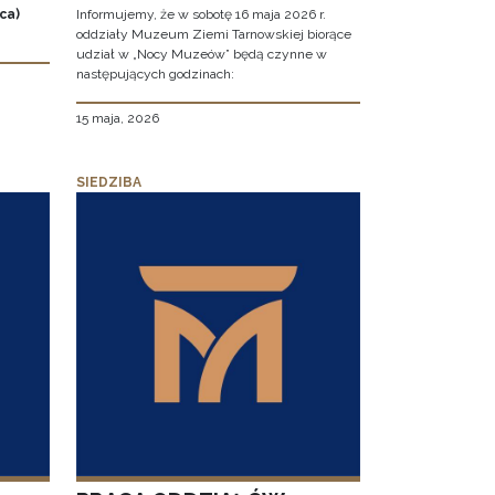
ca)
Informujemy, że w sobotę 16 maja 2026 r.
oddziały Muzeum Ziemi Tarnowskiej biorące
udział w „Nocy Muzeów” będą czynne w
następujących godzinach:
15 maja, 2026
SIEDZIBA