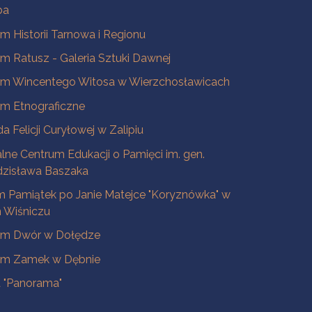
ba
 Historii Tarnowa i Regionu
 Ratusz - Galeria Sztuki Dawnej
m Wincentego Witosa w Wierzchosławicach
m Etnograficzne
a Felicji Curyłowej w Zalipiu
lne Centrum Edukacji o Pamięci im. gen.
dzisława Baszaka
 Pamiątek po Janie Matejce "Koryznówka" w
Wiśniczu
m Dwór w Dołędze
m Zamek w Dębnie
a "Panorama"