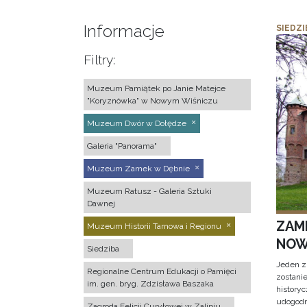
Informacje
SIEDZI
Filtry:
Muzeum Pamiątek po Janie Matejce
"Koryznówka" w Nowym Wiśniczu
Muzeum Dwór w Dołędze
Galeria "Panorama"
Muzeum Zamek w Dębnie
Muzeum Ratusz - Galeria Sztuki
Dawnej
ZAM
Muzeum Historii Tarnowa i Regionu
NOW
Siedziba
Jeden z
Regionalne Centrum Edukacji o Pamięci
zostani
im. gen. bryg. Zdzisława Baszaka
historyc
udogodn
Zagroda Felicji Curyłowej w Zalipiu