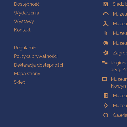
Na skróty
Oddziały
Dostępność
Siedzi
Wydarzenia
Muzeum
Wystawy
Muzeum
Kontakt
Muzeu
Muzeu
Na skróty
Regulamin
Zagrod
Polityka prywatności
Regiona
Deklaracja dostępności
bryg. Z
Mapa strony
Muzeum
Sklep
Nowym 
Muzeu
Muzeu
Galeri