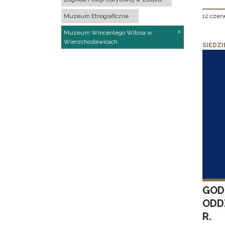
12 czer
Muzeum Etnograficzne
Muzeum Wincentego Witosa w
Wierzchosławicach
SIEDZI
GOD
ODD
R.