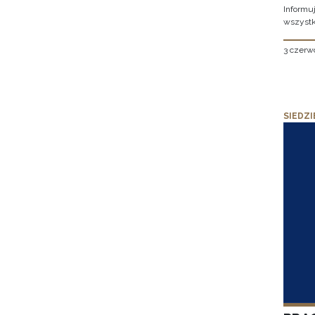
Informu
wszystk
3 czerw
SIEDZI