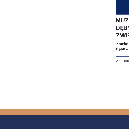
MUZ
DĘBN
ZWI
Zamkni
Dębni
e
27 listo
Stron