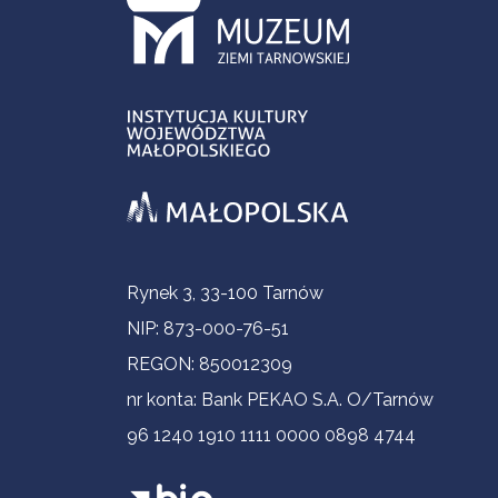
Informacje kontaktowe
Rynek 3, 33-100 Tarnów
NIP: 873-000-76-51
REGON: 850012309
nr konta: Bank PEKAO S.A. O/Tarnów
96 1240 1910 1111 0000 0898 4744