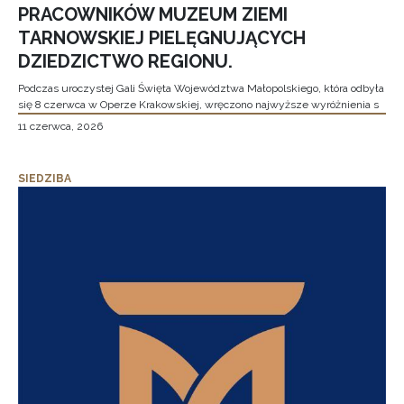
PRACOWNIKÓW MUZEUM ZIEMI
TARNOWSKIEJ PIELĘGNUJĄCYCH
DZIEDZICTWO REGIONU.
Podczas uroczystej Gali Święta Województwa Małopolskiego, która odbyła
się 8 czerwca w Operze Krakowskiej, wręczono najwyższe wyróżnienia s
11 czerwca, 2026
SIEDZIBA