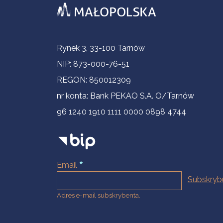
Informacje kontaktowe
Rynek 3, 33-100 Tarnów
NIP: 873-000-76-51
REGON: 850012309
nr konta: Bank PEKAO S.A. O/Tarnów
96 1240 1910 1111 0000 0898 4744
Email
Adres e-mail subskrybenta.