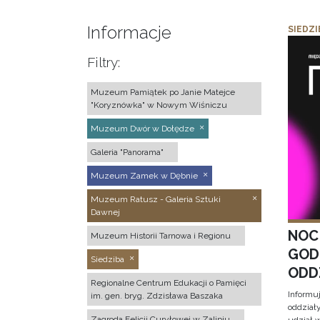
Informacje
SIEDZI
Filtry:
Muzeum Pamiątek po Janie Matejce
"Koryznówka" w Nowym Wiśniczu
Muzeum Dwór w Dołędze
Galeria "Panorama"
Muzeum Zamek w Dębnie
Muzeum Ratusz - Galeria Sztuki
Dawnej
NOC
Muzeum Historii Tarnowa i Regionu
GOD
Siedziba
ODD
Regionalne Centrum Edukacji o Pamięci
Informu
im. gen. bryg. Zdzisława Baszaka
oddział
Zagroda Felicji Curyłowej w Zalipiu