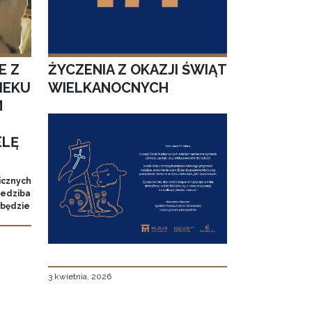
E Z
ŻYCZENIA Z OKAZJI ŚWIĄT
IEKU
WIELKANOCNYCH
M
ELĘ
icznych
Siedziba
 będzie
3 kwietnia, 2026