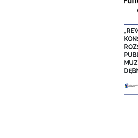
„RE
KON
ROZ
PUB
MUZ
DĘB