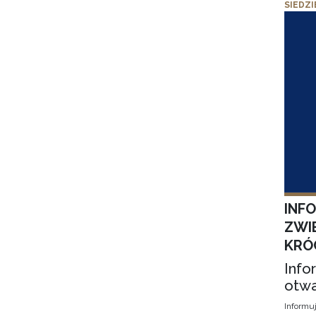
SIEDZI
INF
ZWI
KRÓ
Info
otwa
Informuj