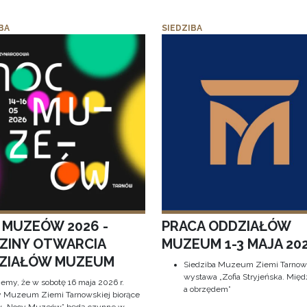
BA
SIEDZIBA
 MUZEÓW 2026 -
PRACA ODDZIAŁÓW
ZINY OTWARCIA
MUZEUM 1-3 MAJA 202
ZIAŁÓW MUZEUM
Siedziba Muzeum Ziemi Tarnows
wystawa „Zofia Stryjeńska. Międ
jemy, że w sobotę 16 maja 2026 r.
a obrzędem”
y Muzeum Ziemi Tarnowskiej biorące