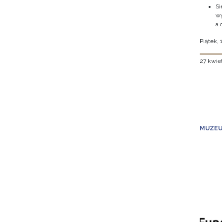
Si
wy
a 
Piątek, 
27 kwie
MUZEU