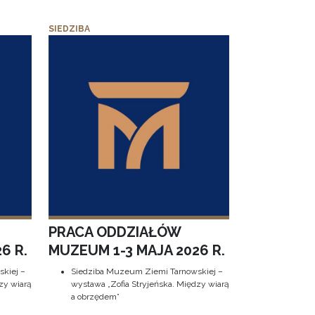
SIEDZIBA
PRACA ODDZIAŁÓW
6 R.
MUZEUM 1-3 MAJA 2026 R.
kiej –
Siedziba Muzeum Ziemi Tarnowskiej –
zy wiarą
wystawa „Zofia Stryjeńska. Między wiarą
a obrzędem”