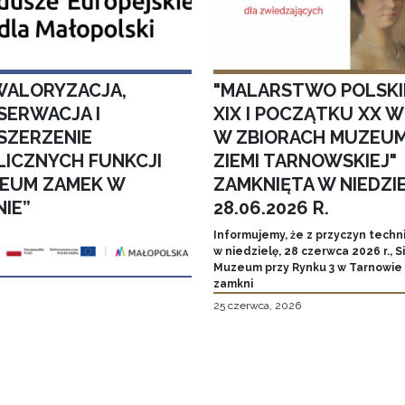
WALORYZACJA,
"MALARSTWO POLSKI
SERWACJA I
XIX I POCZĄTKU XX W
SZERZENIE
W ZBIORACH MUZEU
LICZNYCH FUNKCJI
ZIEMI TARNOWSKIEJ"
EUM ZAMEK W
ZAMKNIĘTA W NIEDZI
NIE”
28.06.2026 R.
Informujemy, że z przyczyn techn
w niedzielę, 28 czerwca 2026 r., 
Muzeum przy Rynku 3 w Tarnowie
zamkni
25 czerwca, 2026