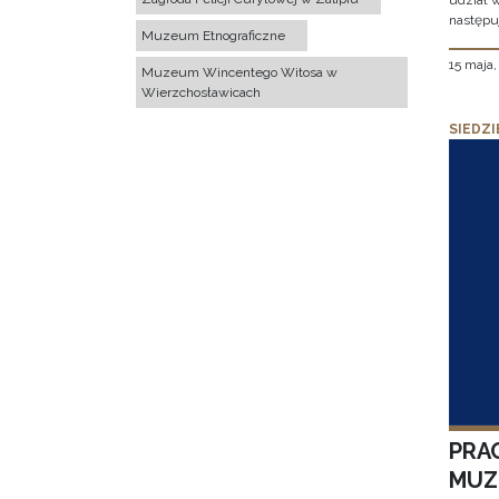
udział 
następu
Muzeum Etnograficzne
15 maja
Muzeum Wincentego Witosa w
Wierzchosławicach
SIEDZI
PRA
MUZE