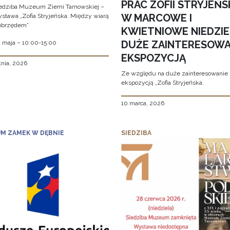
PRAC ZOFII STRYJEŃS
edziba Muzeum Ziemi Tarnowskiej –
W MARCOWE I
stawa „Zofia Stryjeńska. Między wiarą
obrzędem”
KWIETNIOWE NIEDZIE
DUŻE ZAINTERESOWA
1 maja – 10:00-15:00
EKSPOZYCJĄ
tnia, 2026
Ze względu na duże zainteresowanie
ekspozycją „Zofia Stryjeńska.
10 marca, 2026
M ZAMEK W DĘBNIE
SIEDZIBA