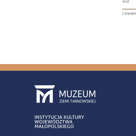
wsz
1 kwietn
Stron