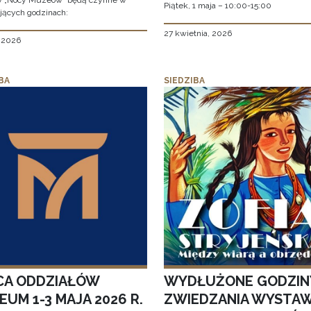
w „Nocy Muzeów” będą czynne w
Piątek, 1 maja – 10:00-15:00
jących godzinach:
27 kwietnia, 2026
, 2026
BA
SIEDZIBA
CA ODDZIAŁÓW
WYDŁUŻONE GODZIN
UM 1-3 MAJA 2026 R.
ZWIEDZANIA WYSTA