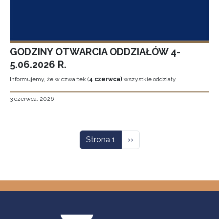
GODZINY OTWARCIA ODDZIAŁÓW 4-
5.06.2026 R.
Informujemy, że w czwartek (
4 czerwca)
wszystkie oddziały
3 czerwca, 2026
Stronicowanie
Następna strona
Strona 1
››