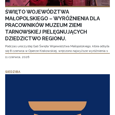
ŚWIĘTO WOJEWÓDZTWA
MAŁOPOLSKIEGO – WYRÓŻNIENIA DLA
PRACOWNIKÓW MUZEUM ZIEMI
TARNOWSKIEJ PIELĘGNUJĄCYCH
DZIEDZICTWO REGIONU.
Podczas uroczystej Gali Święta Województwa Małopolskiego, która odbyła
się 8 czerwca w Operze Krakowskiej, wręczono najwyższe wyróżnienia s
11 czerwca, 2026
SIEDZIBA