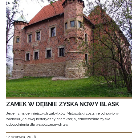
ZAMEK W DĘBNIE ZYSKA NOWY BLASK
Jeden z najcenniejszych zabytków Małopolski zostanie odnowiony,
zachowując swój historyczny charakter, a jednocześnie zyska
udogodnienia dla współczesnych zw
12 czerwca, 2026