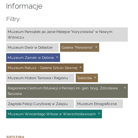
Informacje
Filtry:
Muzeum Pamiątek po Janie Matejce "Koryznówka" w Nowym
Wiśniczu
Muzeum Dwór w Dołędze
Galeria "Panorama"
Muzeum Zamek w Dębnie
Muzeum Ratusz - Galeria Sztuki Dawnej
Muzeum Historii Tarnowa i Regionu
Siedziba
Regionalne Centrum Edukacji o Pamięci im. gen. bryg. Zdzisława
Baszaka
Zagroda Felicji Curyłowej w Zalipiu
Muzeum Etnograficzne
Muzeum Wincentego Witosa w Wierzchosławicach
SIEDZIBA