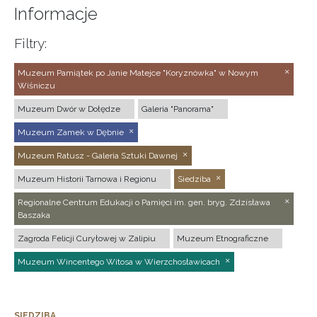
Informacje
Filtry:
Muzeum Pamiątek po Janie Matejce "Koryznówka" w Nowym
Wiśniczu
Muzeum Dwór w Dołędze
Galeria "Panorama"
Muzeum Zamek w Dębnie
Muzeum Ratusz - Galeria Sztuki Dawnej
Muzeum Historii Tarnowa i Regionu
Siedziba
Regionalne Centrum Edukacji o Pamięci im. gen. bryg. Zdzisława
Baszaka
Zagroda Felicji Curyłowej w Zalipiu
Muzeum Etnograficzne
Muzeum Wincentego Witosa w Wierzchosławicach
SIEDZIBA