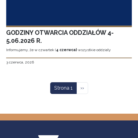
GODZINY OTWARCIA ODDZIAŁÓW 4-
5.06.2026 R.
Informujemy, że w czwartek (
4 czerwca)
wszystkie oddziały
3 czerwca, 2026
Stronicowanie
Następna strona
Strona 1
››