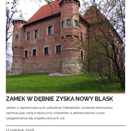
ZAMEK W DĘBNIE ZYSKA NOWY BLASK
Jeden z najcenniejszych zabytków Małopolski zostanie odnowiony,
zachowując swój historyczny charakter, a jednocześnie zyska
udogodnienia dla współczesnych zw
12 czerwca, 2026