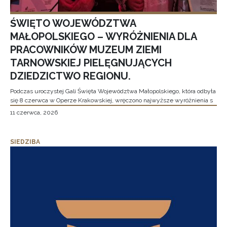
ŚWIĘTO WOJEWÓDZTWA
MAŁOPOLSKIEGO – WYRÓŻNIENIA DLA
PRACOWNIKÓW MUZEUM ZIEMI
TARNOWSKIEJ PIELĘGNUJĄCYCH
DZIEDZICTWO REGIONU.
Podczas uroczystej Gali Święta Województwa Małopolskiego, która odbyła
się 8 czerwca w Operze Krakowskiej, wręczono najwyższe wyróżnienia s
11 czerwca, 2026
SIEDZIBA