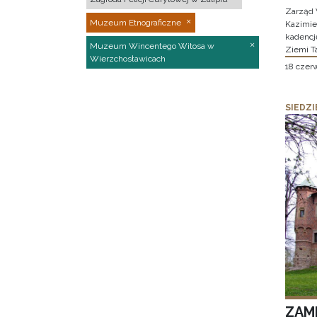
Zarząd 
Muzeum Etnograficzne
Kazimier
kadencj
Muzeum Wincentego Witosa w
Ziemi T
Wierzchosławicach
18 czer
SIEDZI
ZAM