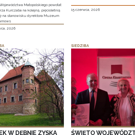
Województwa Małopolskiego powołał
15 czerwca, 2026
za Kurczaba na kolejną, pięcioletnią
ę na stanowisku dyrektora Muzeum
arnows
wca, 2026
BA
SIEDZIBA
EK W DĘBNIE ZYSKA
ŚWIĘTO WOJEWÓDZ