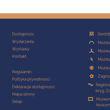
Na skróty
Oddziały
Dostępność
Siedzi
Wydarzenia
Muzeum
Wystawy
Muzeum
Kontakt
Muzeu
Muzeu
Na skróty
Regulamin
Zagrod
Polityka prywatności
Regiona
Deklaracja dostępności
bryg. Z
Mapa strony
Muzeum
Sklep
Nowym 