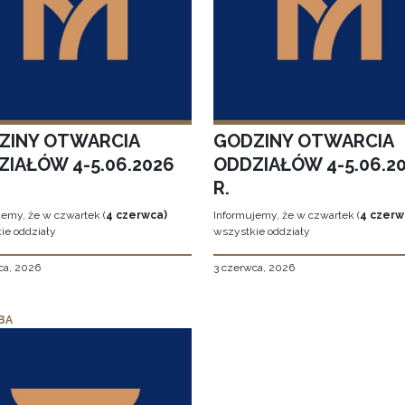
ZINY OTWARCIA
GODZINY OTWARCIA
ZIAŁÓW 4-5.06.2026
ODDZIAŁÓW 4-5.06.2
R.
jemy, że w czwartek (
4 czerwca)
Informujemy, że w czwartek (
4 czerw
ie oddziały
wszystkie oddziały
ca, 2026
3 czerwca, 2026
BA