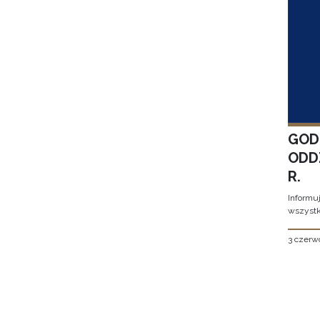
GOD
ODD
R.
Informu
wszystk
3 czerw
Stron