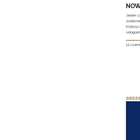
NOW
Jeden z
zostani
historyc
udogodn
12 czer
SIEDZI