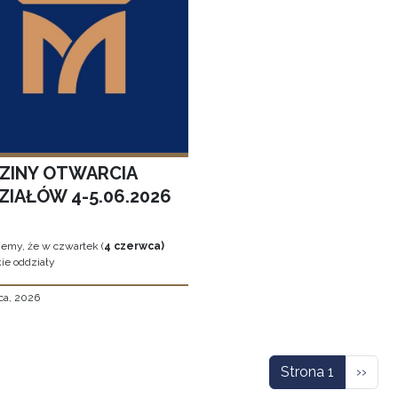
ZINY OTWARCIA
ZIAŁÓW 4-5.06.2026
jemy, że w czwartek (
4 czerwca)
ie oddziały
ca, 2026
icowanie
Nastę
Strona 1
››