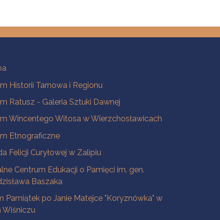
ba
 Historii Tarnowa i Regionu
 Ratusz - Galeria Sztuki Dawnej
m Wincentego Witosa w Wierzchosławicach
m Etnograficzne
a Felicji Curyłowej w Zalipiu
lne Centrum Edukacji o Pamięci im. gen.
dzisława Baszaka
 Pamiątek po Janie Matejce "Koryznówka" w
Wiśniczu