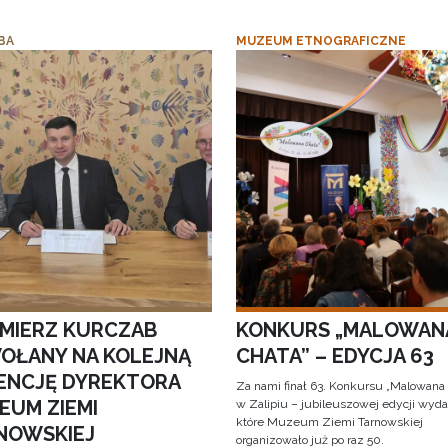
BA
MUZEUM ETNOGRAFICZNE
IMIERZ KURCZAB
KONKURS „MALOWAN
OŁANY NA KOLEJNĄ
CHATA” – EDYCJA 63
ENCJĘ DYREKTORA
Za nami finał 63. Konkursu „Malowana
EUM ZIEMI
w Zalipiu – jubileuszowej edycji wyda
które Muzeum Ziemi Tarnowskiej
NOWSKIEJ
organizowało już po raz 50.