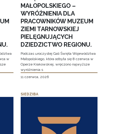
MAŁOPOLSKIEGO –
WYRÓŻNIENIA DLA
EUM
PRACOWNIKÓW MUZEUM
ZIEMI TARNOWSKIEJ
PIELĘGNUJĄCYCH
NU.
DZIEDZICTWO REGIONU.
wództwa
Podczas uroczystej Gali Święta Województwa
rwca w
Małopolskiego, która odbyła się 8 czerwca w
ższe
Operze Krakowskiej, wręczono najwyższe
wyróżnienia s
11 czerwca, 2026
SIEDZIBA