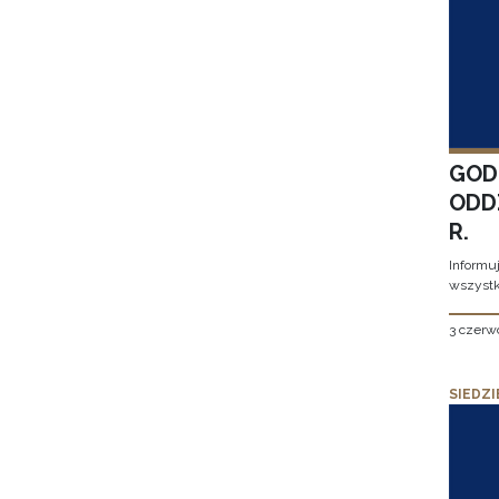
GOD
ODD
R.
Informu
wszystk
3 czerw
SIEDZI