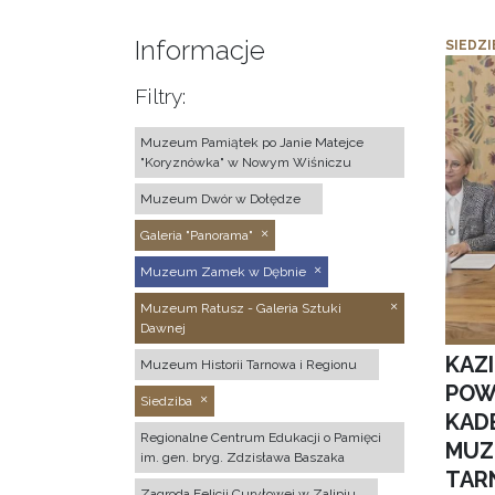
Informacje
SIEDZI
Filtry:
Muzeum Pamiątek po Janie Matejce
"Koryznówka" w Nowym Wiśniczu
Muzeum Dwór w Dołędze
Galeria "Panorama"
Muzeum Zamek w Dębnie
Muzeum Ratusz - Galeria Sztuki
Dawnej
KAZ
Muzeum Historii Tarnowa i Regionu
POW
Siedziba
KAD
Regionalne Centrum Edukacji o Pamięci
MUZ
im. gen. bryg. Zdzisława Baszaka
TAR
Zagroda Felicji Curyłowej w Zalipiu