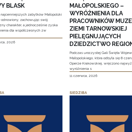
Y BLASK
MAŁOPOLSKIEGO –
WYRÓŻNIENIA DLA
 najcenniejszych zabytków Małopolski
PRACOWNIKÓW MUZ
e odnowiony, zachowując swój
zny charakter, a jednocześnie zyska
ZIEMI TARNOWSKIEJ
ienia dla współczesnych zw
PIELĘGNUJĄCYCH
wca, 2026
DZIEDZICTWO REGIO
Podczas uroczystej Gali Święta Woje
Małopolskiego, która odbyła się 8 cze
Operze Krakowskiej, wręczono najwy
wyróżnienia s
11 czerwca, 2026
BA
SIEDZIBA