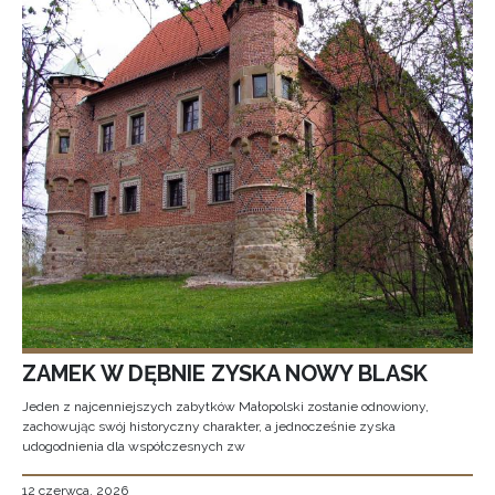
ZAMEK W DĘBNIE ZYSKA NOWY BLASK
Jeden z najcenniejszych zabytków Małopolski zostanie odnowiony,
zachowując swój historyczny charakter, a jednocześnie zyska
udogodnienia dla współczesnych zw
12 czerwca, 2026