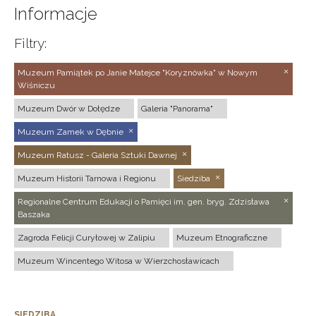
Informacje
Filtry:
Muzeum Pamiątek po Janie Matejce "Koryznówka" w Nowym
Wiśniczu
Muzeum Dwór w Dołędze
Galeria "Panorama"
Muzeum Zamek w Dębnie
Muzeum Ratusz - Galeria Sztuki Dawnej
Muzeum Historii Tarnowa i Regionu
Siedziba
Regionalne Centrum Edukacji o Pamięci im. gen. bryg. Zdzisława
Baszaka
Zagroda Felicji Curyłowej w Zalipiu
Muzeum Etnograficzne
Muzeum Wincentego Witosa w Wierzchosławicach
SIEDZIBA