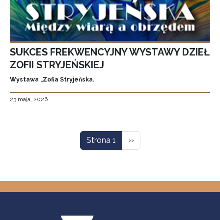
SUKCES FREKWENCYJNY WYSTAWY DZIEŁ
ZOFII STRYJEŃSKIEJ
Wystawa „Zofia Stryjeńska.
23 maja, 2026
Stronicowanie
Następna strona
Strona 1
››