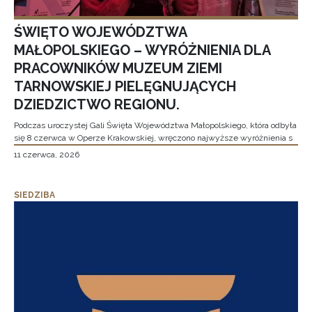
ŚWIĘTO WOJEWÓDZTWA
MAŁOPOLSKIEGO – WYRÓŻNIENIA DLA
PRACOWNIKÓW MUZEUM ZIEMI
TARNOWSKIEJ PIELĘGNUJĄCYCH
DZIEDZICTWO REGIONU.
Podczas uroczystej Gali Święta Województwa Małopolskiego, która odbyła
się 8 czerwca w Operze Krakowskiej, wręczono najwyższe wyróżnienia s
11 czerwca, 2026
SIEDZIBA