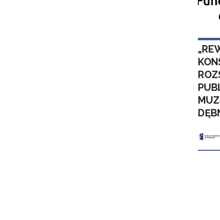
„RE
KON
ROZ
PUB
MUZ
DĘB