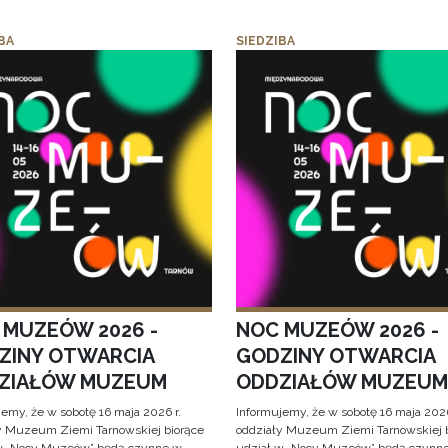
BA
SIEDZIBA
 MUZEÓW 2026 -
NOC MUZEÓW 2026 -
ZINY OTWARCIA
GODZINY OTWARCIA
ZIAŁÓW MUZEUM
ODDZIAŁÓW MUZEUM
jemy, że w sobotę 16 maja 2026 r.
Informujemy, że w sobotę 16 maja 2026
y Muzeum Ziemi Tarnowskiej biorące
oddziały Muzeum Ziemi Tarnowskiej 