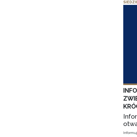
SIEDZI
INF
ZWI
KRÓ
Info
otwa
Informuj