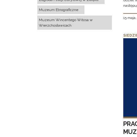
udział 
następu
Muzeum Etnograficzne
15 maja
Muzeum Wincentego Witosa w
Wierzchosławicach
SIEDZI
PRA
MUZE