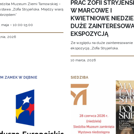
PRAC ZOFII STRYJEŃS
edziba Muzeum Ziemi Tarnowskiej –
W MARCOWE I
stawa „Zofia Stryjeńska. Między wiarą
obrzędem”
KWIETNIOWE NIEDZIE
DUŻE ZAINTERESOWA
1 maja – 10:00-15:00
EKSPOZYCJĄ
tnia, 2026
Ze względu na duże zainteresowanie
ekspozycją „Zofia Stryjeńska.
10 marca, 2026
M ZAMEK W DĘBNIE
SIEDZIBA