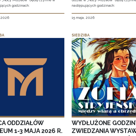
w „Nocy Muzeów” będą czynne w
udział w „Nocy Muzeów” będą czynn
jących godzinach:
następujących godzinach:
, 2026
15 maja, 2026
BA
SIEDZIBA
CA ODDZIAŁÓW
WYDŁUŻONE GODZIN
UM 1-3 MAJA 2026 R.
ZWIEDZANIA WYSTA