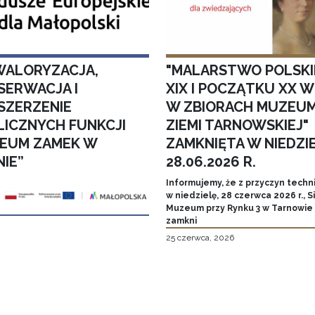
WALORYZACJA,
"MALARSTWO POLSKI
SERWACJA I
XIX I POCZĄTKU XX W
SZERZENIE
W ZBIORACH MUZEU
LICZNYCH FUNKCJI
ZIEMI TARNOWSKIEJ"
EUM ZAMEK W
ZAMKNIĘTA W NIEDZI
NIE”
28.06.2026 R.
Informujemy, że z przyczyn techn
w niedzielę, 28 czerwca 2026 r., 
Muzeum przy Rynku 3 w Tarnowie
zamkni
25 czerwca, 2026