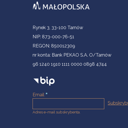
Informacje kontaktowe
Rynek 3, 33-100 Tarnów
NIP: 873-000-76-51
REGON: 850012309
nr konta: Bank PEKAO S.A. O/Tarnów
96 1240 1910 1111 0000 0898 4744
Email
Adres e-mail subskrybenta.