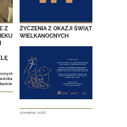
E Z
ŻYCZENIA Z OKAZJI ŚWIĄT
IEKU
WIELKANOCNYCH
M
ELĘ
icznych
Siedziba
 będzie
3 kwietnia, 2026