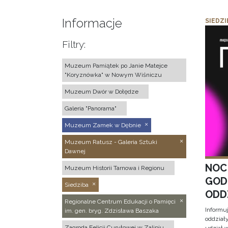
Informacje
SIEDZI
Filtry:
Muzeum Pamiątek po Janie Matejce
"Koryznówka" w Nowym Wiśniczu
Muzeum Dwór w Dołędze
Galeria "Panorama"
Muzeum Zamek w Dębnie
Muzeum Ratusz - Galeria Sztuki
Dawnej
NOC
Muzeum Historii Tarnowa i Regionu
GOD
Siedziba
ODD
Regionalne Centrum Edukacji o Pamięci
Informu
im. gen. bryg. Zdzisława Baszaka
oddział
Zagroda Felicji Curyłowej w Zalipiu