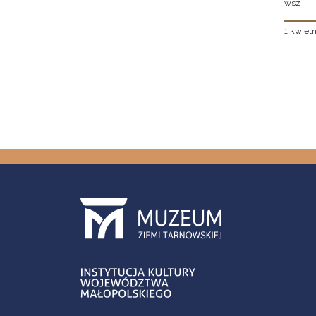
wsz
1 kwietn
Stron