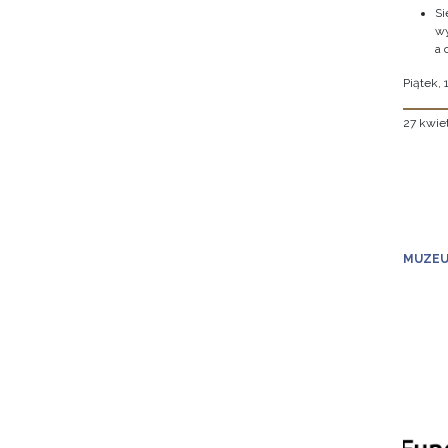
Si
wy
a 
Piątek, 
27 kwie
MUZEU