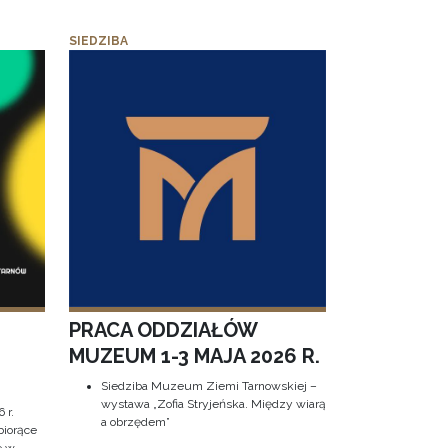
SIEDZIBA
PRACA ODDZIAŁÓW
MUZEUM 1-3 MAJA 2026 R.
Siedziba Muzeum Ziemi Tarnowskiej –
wystawa „Zofia Stryjeńska. Między wiarą
 r.
a obrzędem”
biorące