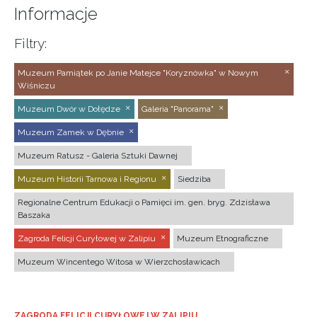
Informacje
Filtry:
Muzeum Pamiątek po Janie Matejce "Koryznówka" w Nowym
Wiśniczu
Muzeum Dwór w Dołędze
Galeria "Panorama"
Muzeum Zamek w Dębnie
Muzeum Ratusz - Galeria Sztuki Dawnej
Muzeum Historii Tarnowa i Regionu
Siedziba
Regionalne Centrum Edukacji o Pamięci im. gen. bryg. Zdzisława
Baszaka
Zagroda Felicji Curyłowej w Zalipiu
Muzeum Etnograficzne
Muzeum Wincentego Witosa w Wierzchosławicach
ZAGRODA FELICJI CURYŁOWEJ W ZALIPIU