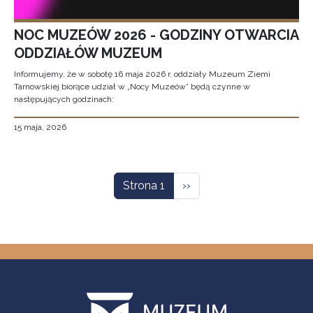
NOC MUZEÓW 2026 - GODZINY OTWARCIA
ODDZIAŁÓW MUZEUM
Informujemy, że w sobotę 16 maja 2026 r. oddziały Muzeum Ziemi
Tarnowskiej biorące udział w „Nocy Muzeów” będą czynne w
następujących godzinach:
15 maja, 2026
Stronicowanie
Następna strona
Strona 1
››