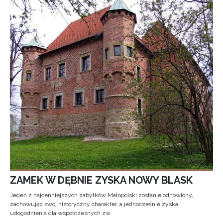
ZAMEK W DĘBNIE ZYSKA NOWY BLASK
Jeden z najcenniejszych zabytków Małopolski zostanie odnowiony,
zachowując swój historyczny charakter, a jednocześnie zyska
udogodnienia dla współczesnych zw