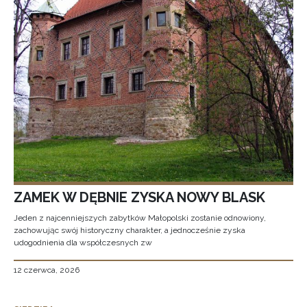
ZAMEK W DĘBNIE ZYSKA NOWY BLASK
Jeden z najcenniejszych zabytków Małopolski zostanie odnowiony,
zachowując swój historyczny charakter, a jednocześnie zyska
udogodnienia dla współczesnych zw
12 czerwca, 2026