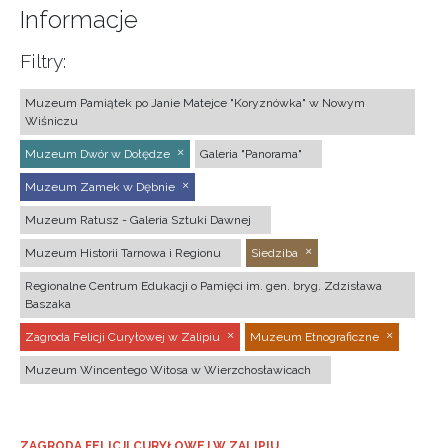
Informacje
Filtry:
Muzeum Pamiątek po Janie Matejce "Koryznówka" w Nowym
Wiśniczu
Muzeum Dwór w Dołędze
Galeria "Panorama"
Muzeum Zamek w Dębnie
Muzeum Ratusz - Galeria Sztuki Dawnej
Muzeum Historii Tarnowa i Regionu
Siedziba
Regionalne Centrum Edukacji o Pamięci im. gen. bryg. Zdzisława
Baszaka
Zagroda Felicji Curyłowej w Zalipiu
Muzeum Etnograficzne
Muzeum Wincentego Witosa w Wierzchosławicach
ZAGRODA FELICJI CURYŁOWEJ W ZALIPIU