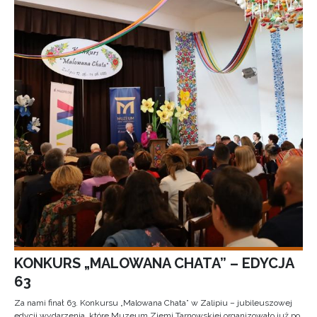
KONKURS „MALOWANA CHATA” – EDYCJA
63
Za nami finał 63. Konkursu „Malowana Chata” w Zalipiu – jubileuszowej
edycji wydarzenia, które Muzeum Ziemi Tarnowskiej organizowało już po