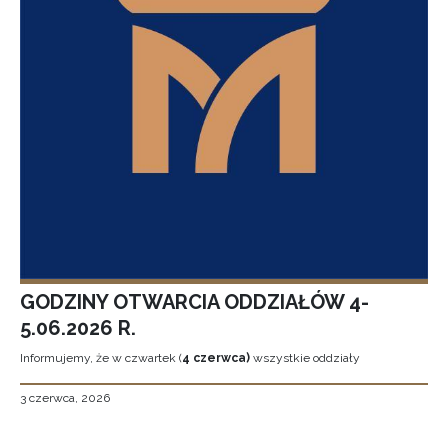
GODZINY OTWARCIA ODDZIAŁÓW 4-
5.06.2026 R.
Informujemy, że w czwartek (
4 czerwca)
wszystkie oddziały
3 czerwca, 2026