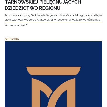
TARNOWSKIEJ PIELĘGNUJĄCYCH
DZIEDZICTWO REGIONU.
Podczas uroczystej Gali Święta Województwa Małopolskiego, która odbyła
się 8 czerwca w Operze Krakowskiej, wręczono najwyższe wyróżnienia s
11 czerwca, 2026
SIEDZIBA