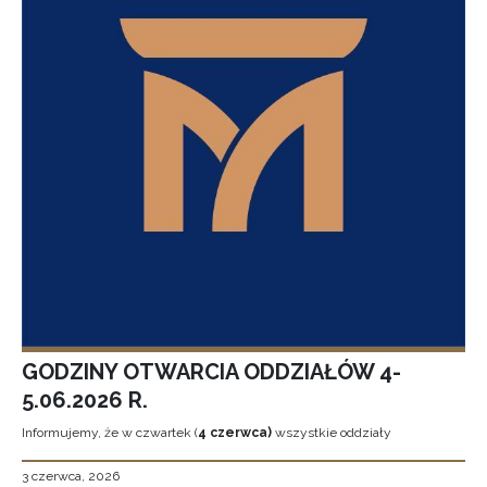
GODZINY OTWARCIA ODDZIAŁÓW 4-
5.06.2026 R.
Informujemy, że w czwartek (
4 czerwca)
wszystkie oddziały
3 czerwca, 2026