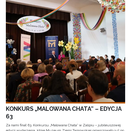
KONKURS „MALOWANA CHATA” – EDYCJA
63
Za nami finał 63. Konkursu „Malowana Chata” w Zalipiu – jubileuszowej
edycji wydarzenia, które Muzeum Ziemi Tarnowskiej organizowało już po