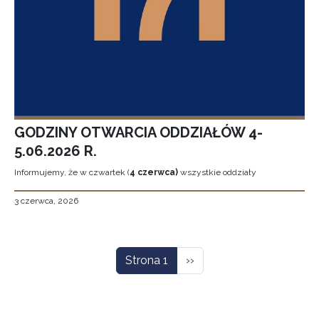
GODZINY OTWARCIA ODDZIAŁÓW 4-
5.06.2026 R.
Informujemy, że w czwartek (
4 czerwca)
wszystkie oddziały
3 czerwca, 2026
Stronicowanie
Następna strona
Strona 1
››