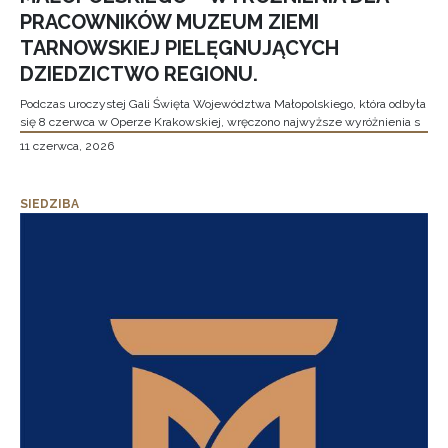
PRACOWNIKÓW MUZEUM ZIEMI
TARNOWSKIEJ PIELĘGNUJĄCYCH
DZIEDZICTWO REGIONU.
Podczas uroczystej Gali Święta Województwa Małopolskiego, która odbyła
się 8 czerwca w Operze Krakowskiej, wręczono najwyższe wyróżnienia s
11 czerwca, 2026
SIEDZIBA