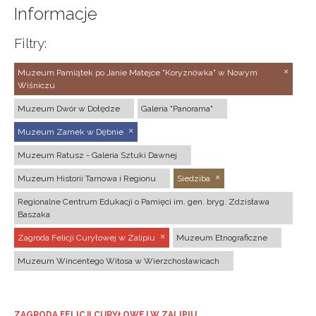
Informacje
Filtry:
Muzeum Pamiątek po Janie Matejce "Koryznówka" w Nowym
Wiśniczu
Muzeum Dwór w Dołędze
Galeria "Panorama"
Muzeum Zamek w Dębnie
Muzeum Ratusz - Galeria Sztuki Dawnej
Muzeum Historii Tarnowa i Regionu
Siedziba
Regionalne Centrum Edukacji o Pamięci im. gen. bryg. Zdzisława
Baszaka
Zagroda Felicji Curyłowej w Zalipiu
Muzeum Etnograficzne
Muzeum Wincentego Witosa w Wierzchosławicach
ZAGRODA FELICJI CURYŁOWEJ W ZALIPIU