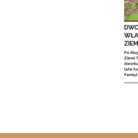
DWO
WŁA
ZIE
Po dłu
Ziemi T
dworku
lata f
Pamiąt
Stron