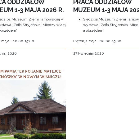
CA ODDZIAŁÓW
PRACA ODDZIAŁÓW
UM 1-3 MAJA 2026 R.
MUZEUM 1-3 MAJA 202
edziba Muzeum Ziemi Tarnowskiej –
Siedziba Muzeum Ziemi Tarnows
stawa „Zofia Stryjeńska. Między wiarą
wystawa „Zofia Stryjeńska. Międ
obrzędem”
a obrzędem”
1 maja – 10:00-15:00
Piątek, 1 maja – 10:00-15:00
tnia, 2026
27 kwietnia, 2026
M PAMIĄTEK PO JANIE MATEJCE
ZNÓWKA" W NOWYM WIŚNICZU