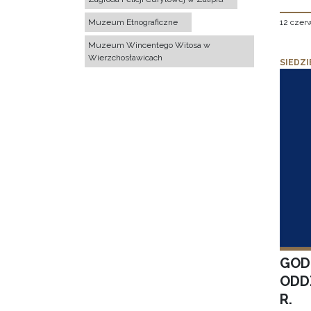
12 czer
Muzeum Etnograficzne
Muzeum Wincentego Witosa w
Wierzchosławicach
SIEDZI
GOD
ODD
R.