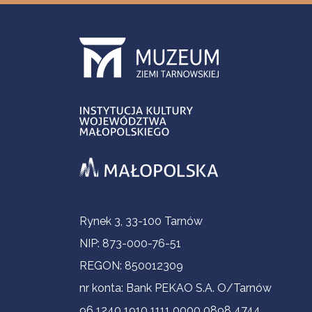
Informacje kontaktowe
Rynek 3, 33-100 Tarnów
NIP: 873-000-76-51
REGON: 850012309
nr konta: Bank PEKAO S.A. O/Tarnów
96 1240 1910 1111 0000 0898 4744