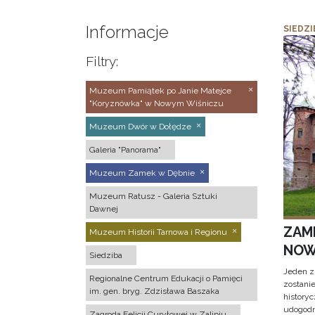
Informacje
SIEDZI
Filtry:
Muzeum Pamiątek po Janie Matejce
"Koryznówka" w Nowym Wiśniczu
Muzeum Dwór w Dołędze
Galeria "Panorama"
Muzeum Zamek w Dębnie
Muzeum Ratusz - Galeria Sztuki
Dawnej
ZAM
Muzeum Historii Tarnowa i Regionu
NOW
Siedziba
Jeden z
Regionalne Centrum Edukacji o Pamięci
zostani
im. gen. bryg. Zdzisława Baszaka
historyc
udogodn
Zagroda Felicji Curyłowej w Zalipiu