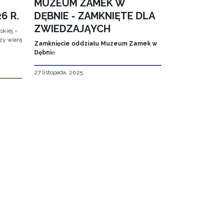
MUZEUM ZAMEK W
6 R.
DĘBNIE - ZAMKNIĘTE DLA
ZWIEDZAJĄYCH
kiej –
zy wiarą
Zamknięcie oddziału Muzeum Zamek w
Dębni
e
27 listopada, 2025