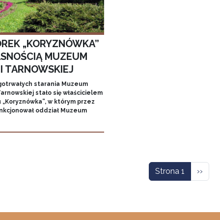
REK „KORYZNÓWKA”
SNOŚCIĄ MUZEUM
MI TARNOWSKIEJ
gotrwałych starania Muzeum
arnowskiej stało się właścicielem
 „Koryznówka”, w którym przez
unkcjonował oddział Muzeum
icowanie
Nastę
Strona 1
››