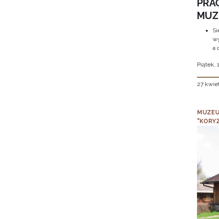
PRA
MUZE
Si
wy
a 
Piątek, 
27 kwie
MUZEU
"KORY