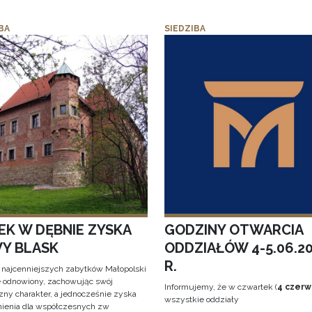
BA
SIEDZIBA
EK W DĘBNIE ZYSKA
GODZINY OTWARCIA
Y BLASK
ODDZIAŁÓW 4-5.06.2
R.
 najcenniejszych zabytków Małopolski
e odnowiony, zachowując swój
Informujemy, że w czwartek (
4 czerw
zny charakter, a jednocześnie zyska
wszystkie oddziały
ienia dla współczesnych zw