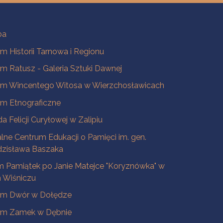
ba
 Historii Tarnowa i Regionu
 Ratusz - Galeria Sztuki Dawnej
m Wincentego Witosa w Wierzchosławicach
m Etnograficzne
a Felicji Curyłowej w Zalipiu
lne Centrum Edukacji o Pamięci im. gen.
dzisława Baszaka
 Pamiątek po Janie Matejce "Koryznówka" w
Wiśniczu
m Dwór w Dołędze
m Zamek w Dębnie