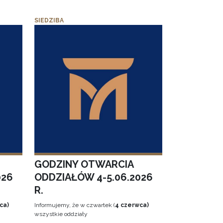
SIEDZIBA
GODZINY OTWARCIA
026
ODDZIAŁÓW 4-5.06.2026
R.
ca)
Informujemy, że w czwartek (
4 czerwca)
wszystkie oddziały