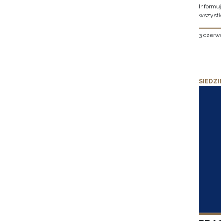
Informu
wszystk
3 czerw
SIEDZI