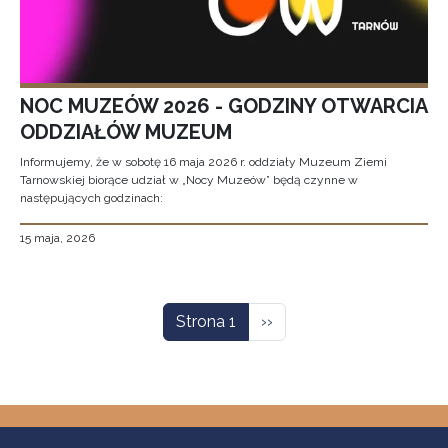
NOC MUZEÓW 2026 - GODZINY OTWARCIA
ODDZIAŁÓW MUZEUM
Informujemy, że w sobotę 16 maja 2026 r. oddziały Muzeum Ziemi
Tarnowskiej biorące udział w „Nocy Muzeów” będą czynne w
następujących godzinach:
15 maja, 2026
Stronicowanie
Następna strona
Strona 1
››