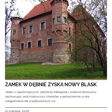
ZAMEK W DĘBNIE ZYSKA NOWY BLASK
Jeden z najcenniejszych zabytków Małopolski zostanie odnowiony,
zachowując swój historyczny charakter, a jednocześnie zyska
udogodnienia dla współczesnych zw
12 czerwca, 2026