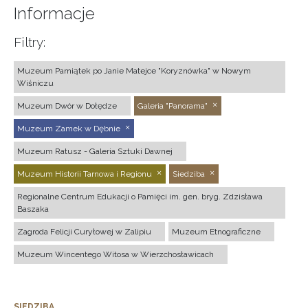
Informacje
Filtry:
Muzeum Pamiątek po Janie Matejce "Koryznówka" w Nowym
Wiśniczu
Muzeum Dwór w Dołędze
Galeria "Panorama"
Muzeum Zamek w Dębnie
Muzeum Ratusz - Galeria Sztuki Dawnej
Muzeum Historii Tarnowa i Regionu
Siedziba
Regionalne Centrum Edukacji o Pamięci im. gen. bryg. Zdzisława
Baszaka
Zagroda Felicji Curyłowej w Zalipiu
Muzeum Etnograficzne
Muzeum Wincentego Witosa w Wierzchosławicach
SIEDZIBA