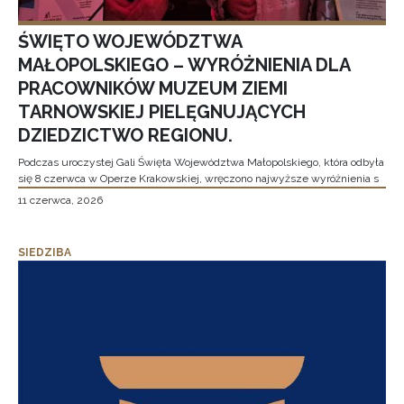
ŚWIĘTO WOJEWÓDZTWA
MAŁOPOLSKIEGO – WYRÓŻNIENIA DLA
PRACOWNIKÓW MUZEUM ZIEMI
TARNOWSKIEJ PIELĘGNUJĄCYCH
DZIEDZICTWO REGIONU.
Podczas uroczystej Gali Święta Województwa Małopolskiego, która odbyła
się 8 czerwca w Operze Krakowskiej, wręczono najwyższe wyróżnienia s
11 czerwca, 2026
SIEDZIBA