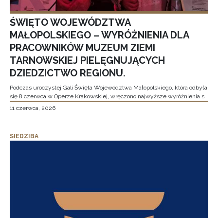
ŚWIĘTO WOJEWÓDZTWA
MAŁOPOLSKIEGO – WYRÓŻNIENIA DLA
PRACOWNIKÓW MUZEUM ZIEMI
TARNOWSKIEJ PIELĘGNUJĄCYCH
DZIEDZICTWO REGIONU.
Podczas uroczystej Gali Święta Województwa Małopolskiego, która odbyła
się 8 czerwca w Operze Krakowskiej, wręczono najwyższe wyróżnienia s
11 czerwca, 2026
SIEDZIBA