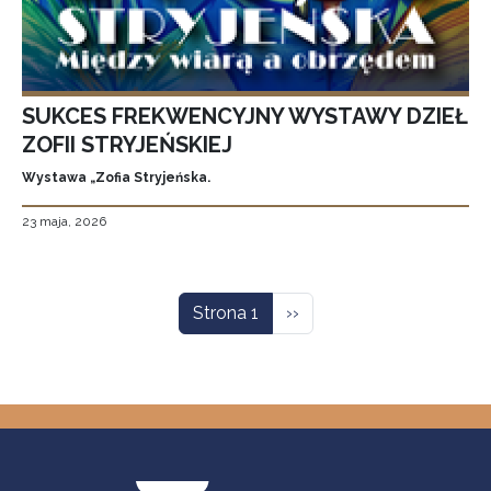
SUKCES FREKWENCYJNY WYSTAWY DZIEŁ
ZOFII STRYJEŃSKIEJ
Wystawa „Zofia Stryjeńska.
23 maja, 2026
Stronicowanie
Następna strona
Strona 1
››