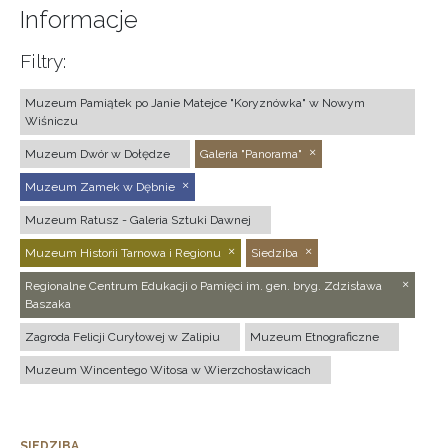
Informacje
Filtry:
Muzeum Pamiątek po Janie Matejce "Koryznówka" w Nowym
Wiśniczu
Muzeum Dwór w Dołędze
Galeria "Panorama"
Muzeum Zamek w Dębnie
Muzeum Ratusz - Galeria Sztuki Dawnej
Muzeum Historii Tarnowa i Regionu
Siedziba
Regionalne Centrum Edukacji o Pamięci im. gen. bryg. Zdzisława
Baszaka
Zagroda Felicji Curyłowej w Zalipiu
Muzeum Etnograficzne
Muzeum Wincentego Witosa w Wierzchosławicach
SIEDZIBA