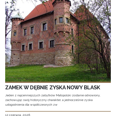
ZAMEK W DĘBNIE ZYSKA NOWY BLASK
Jeden z najcenniejszych zabytków Małopolski zostanie odnowiony,
zachowując swój historyczny charakter, a jednocześnie zyska
udogodnienia dla współczesnych zw
12 czerwca, 2026