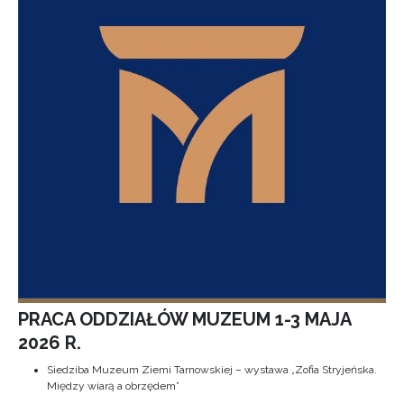
PRACA ODDZIAŁÓW MUZEUM 1-3 MAJA
2026 R.
Siedziba Muzeum Ziemi Tarnowskiej – wystawa „Zofia Stryjeńska.
Między wiarą a obrzędem”