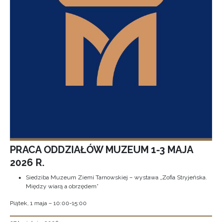
PRACA ODDZIAŁÓW MUZEUM 1-3 MAJA
2026 R.
Siedziba Muzeum Ziemi Tarnowskiej – wystawa „Zofia Stryjeńska.
Między wiarą a obrzędem”
Piątek, 1 maja – 10:00-15:00