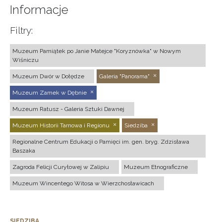
Informacje
Filtry:
Muzeum Pamiątek po Janie Matejce "Koryznówka" w Nowym
Wiśniczu
Muzeum Dwór w Dołędze
Galeria "Panorama"
Muzeum Zamek w Dębnie
Muzeum Ratusz - Galeria Sztuki Dawnej
Muzeum Historii Tarnowa i Regionu
Siedziba
Regionalne Centrum Edukacji o Pamięci im. gen. bryg. Zdzisława
Baszaka
Zagroda Felicji Curyłowej w Zalipiu
Muzeum Etnograficzne
Muzeum Wincentego Witosa w Wierzchosławicach
SIEDZIBA