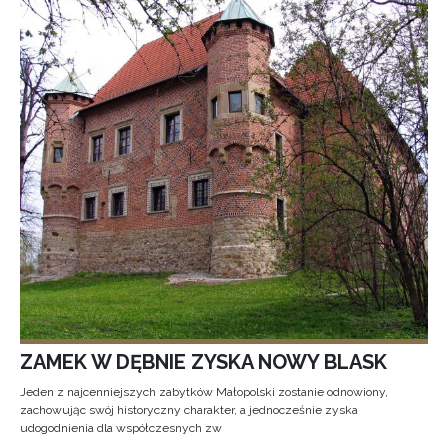
ZAMEK W DĘBNIE ZYSKA NOWY BLASK
Jeden z najcenniejszych zabytków Małopolski zostanie odnowiony,
zachowując swój historyczny charakter, a jednocześnie zyska
udogodnienia dla współczesnych zw