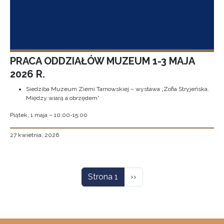
PRACA ODDZIAŁÓW MUZEUM 1-3 MAJA
2026 R.
Siedziba Muzeum Ziemi Tarnowskiej – wystawa „Zofia Stryjeńska.
Między wiarą a obrzędem”
Piątek, 1 maja – 10:00-15:00
27 kwietnia, 2026
Stronicowanie
Następna strona
Strona 1
››