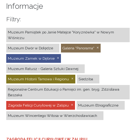
Informacje
Filtry:
Muzeum Pamiątek po Janie Matejce "Koryznówka" w Nowym
Wiśniczu
Muzeum Dwór w Dołędze
Galeria "Panorama"
Muzeum Zamek w Dębnie
Muzeum Ratusz - Galeria Sztuki Dawnej
Muzeum Historii Tarnowa i Regionu
Siedziba
Regionalne Centrum Edukacji o Pamięci im. gen. bryg. Zdzisława
Baszaka
Zagroda Felicji Curyłowej w Zalipiu
Muzeum Etnograficzne
Muzeum Wincentego Witosa w Wierzchosławicach
ZAGRODA FELICJI CURYŁOWEJ W ZALIPIU